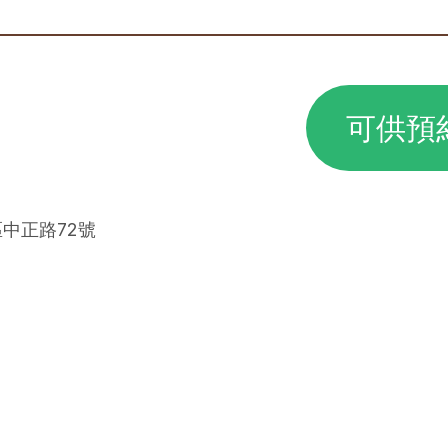
可供預
區中正路72號