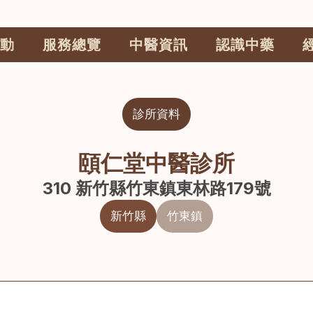
動
服務總覽
中醫資訊
認識中藥
診所資料
頤仁堂中醫診所
310 新竹縣竹東鎮東林路179號
新竹縣
竹東鎮