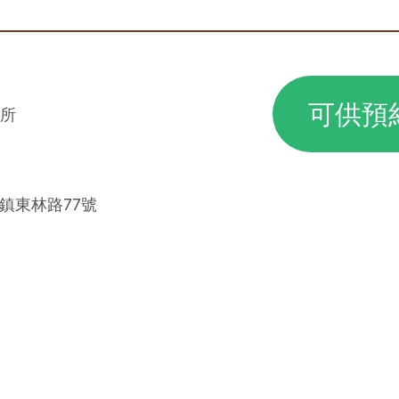
可供預
所
東鎮東林路77號