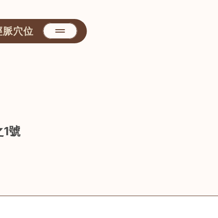
經脈穴位
之1號