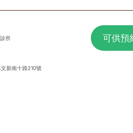
可供預
診所
區文新南十路210號