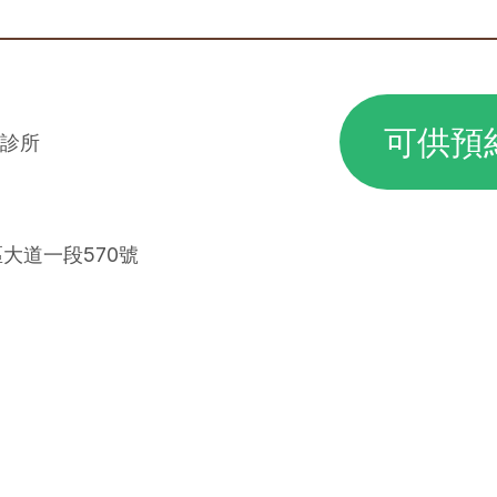
可供預
診所
區大道一段570號