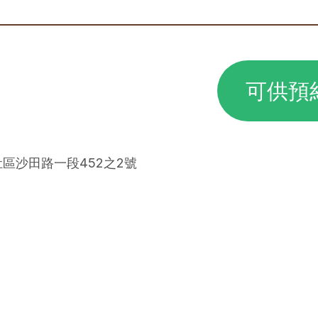
可供預
肚區沙田路一段452之2號