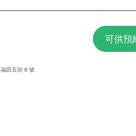
可供預
區福田五街 6 號