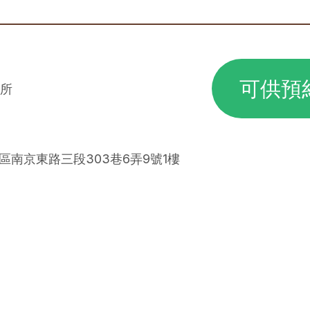
可供預
所
山區南京東路三段303巷6弄9號1樓