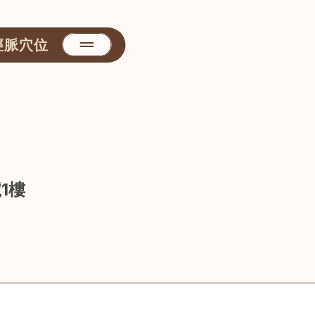
經脈穴位
1樓