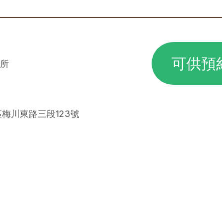
可供預
所
區梅川東路三段123號