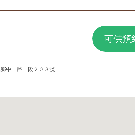
可供預
礁溪鄉中山路一段２０３號