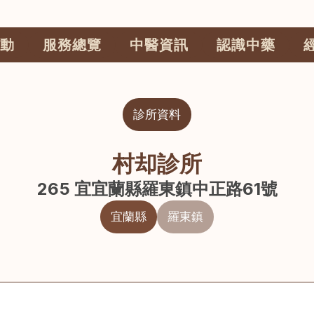
動
服務總覽
中醫資訊
認識中藥
診所資料
村却診所
265 宜宜蘭縣羅東鎮中正路61號
宜蘭縣
羅東鎮