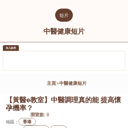
短片
中醫健康短片
加入診所
醫樂坊醫療集團有限公司
榮毅園中
佐敦
大圍
主頁
>
中醫健康短片
【黃醫e教室】中醫調理真的能 提高懷
孕機率？
瀏覽數:
0
香港
地區：