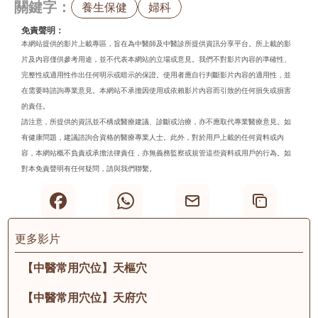
關鍵字：
養生保健
婦科
免責聲明：
本網站提供的影片上載專區，旨在為中醫師及中醫診所提供資訊分享平台。所上載的影
片及內容僅供參考用途，並不代表本網站的立場或意見。我們不對影片內容的準確性、
完整性或適用性作出任何明示或暗示的保證。使用者應自行判斷影片內容的適用性，並
在需要時諮詢專業意見。本網站不承擔因使用或依賴影片內容而引致的任何損失或損害
的責任。
請注意，所提供的資訊並不構成醫療建議、診斷或治療，亦不應取代專業醫療意見。如
有健康問題，建議諮詢合資格的醫療專業人士。此外，對於用戶上載的任何資料或內
容，本網站概不負責或承擔法律責任，亦無義務監察或規管這些資料或用戶的行為。如
對本免責聲明有任何疑問，請與我們聯繫。
更多影片
【中醫常用穴位】天樞穴
【中醫常用穴位】天府穴