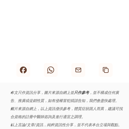
內容轉載自 
《全仁中醫｜動畫「中醫乜東東」校訪及小學
生中醫藥有獎問答比賽》
本資料／活動（或由獲資助機構）所表達的任何意見、研
究、結果、結論或建議，並不代表香港特別行政區政府、
醫務衞生局、中醫藥發展基金諮詢委員會、中醫藥發展基
金執行機構或香港生產力促進局的觀點或意見。
本文只作資訊分享，圖片來源自網上並
只作參考
，並不構成任何廣
告、推廣或促銷性質，如有侵權冒犯煩請告知，我們會盡快處理。
圖片來源自網上，以上資訊僅供參考，體質症狀因人而異，建議可找
合資格的註冊中醫師咨詢及進行適宜之調理。
以上言論/文章/資訊，純粹資訊性分享，並不代表本台立場與觀點。