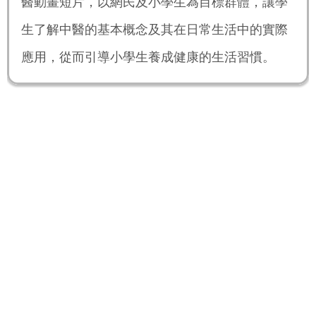
醫動畫短片，以網民及小學生為目標群體，讓學
生了解中醫的基本概念及其在日常生活中的實際
應用，從而引導小學生養成健康的生活習慣。
全仁中醫｜活動網頁：
https://cmedforall.org/cmdevfund/mcdull
線上問答比賽網站：
https://cma-quiz.hk/
對象：
香港小學生
活動內容：