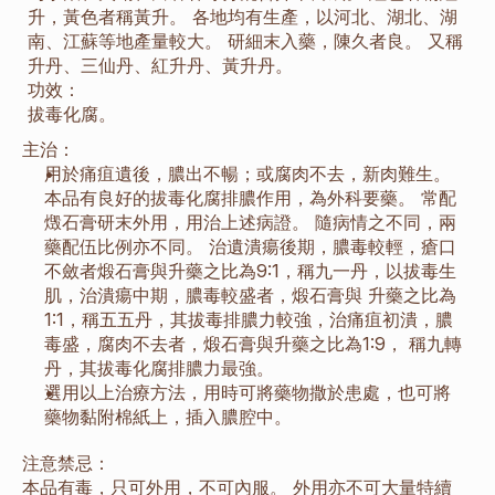
升，黃色者稱黃升。 各地均有生產，以河北、湖北、湖
南、江蘇等地產量較大。 研細末入藥，陳久者良。 又稱
升丹、三仙丹、紅升丹、黃升丹。
功效：
拔毒化腐。
主治：
用於痛疽遺後，膿出不暢；或腐肉不去，新肉難生。 
本品有良好的拔毒化腐排膿作用，為外科要藥。 常配
燬石膏研末外用，用治上述病證。 隨病情之不同，兩
藥配伍比例亦不同。 治遺潰瘍後期，膿毒較輕，瘡口
不斂者煅石膏與升藥之比為9:1，稱九一丹，以拔毒生
肌，治潰瘍中期，膿毒較盛者，煅石膏與 升藥之比為
1:1，稱五五丹，其拔毒排膿力較強，治痛疽初潰，膿
毒盛，腐肉不去者，煅石膏與升藥之比為1:9， 稱九轉
丹，其拔毒化腐排膿力最強。
選用以上治療方法，用時可將藥物撒於患處，也可將
藥物黏附棉紙上，插入膿腔中。
注意禁忌：
本品有毒，只可外用，不可內服。 外用亦不可大量特續