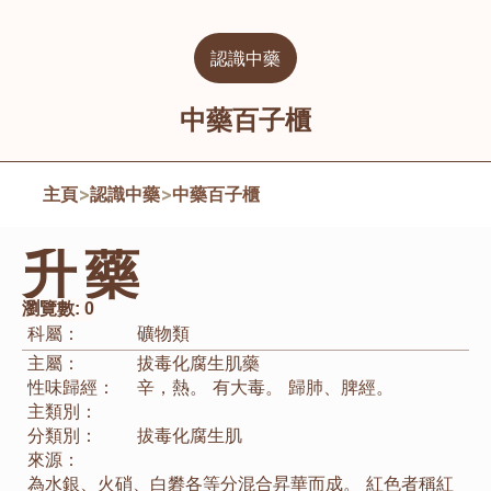
認識中藥
中藥百子櫃
主頁
>
認識中藥
>
中藥百子櫃
升藥
瀏覽數:
0
科屬：
礦物類
主屬：
拔毒化腐生肌藥
性味歸經：
辛，熱。 有大毒。 歸肺、脾經。
主類別：
分類別：
拔毒化腐生肌
來源：
為水銀、火硝、白礬各等分混合昇華而成。 紅色者稱紅