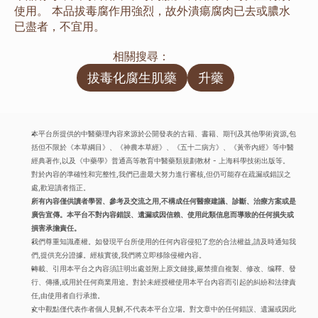
使用。 本品拔毒腐作用強烈，故外潰瘍腐肉已去或膿水
已盡者，不宜用。
相關搜尋：
拔毒化腐生肌藥
升藥
本平台所提供的中醫藥理內容來源於公開發表的古籍、書籍、期刊及其他學術資源,包
括但不限於《本草綱目》、《神農本草經》、《五十二病方》、《黃帝內經》等中醫
經典著作,以及《中藥學》普通高等教育中醫藥類規劃教材 - 上海科學技術出版等。
對於內容的準確性和完整性,我們已盡最大努力進行審核,但仍可能存在疏漏或錯誤之
處,歡迎讀者指正。
所有內容僅供讀者學習、參考及交流之用,不構成任何醫療建議、診斷、治療方案或是
廣告宣傳。本平台不對內容錯誤、遺漏或因信賴、使用此類信息而導致的任何損失或
損害承擔責任。
我們尊重知識產權。如發現平台所使用的任何內容侵犯了您的合法權益,請及時通知我
們,提供充分證據。經核實後,我們將立即移除侵權內容。
轉載、引用本平台之內容須註明出處並附上原文鏈接,嚴禁擅自複製、修改、编釋、發
行、傳播,或用於任何商業用途。對於未經授權使用本平台內容而引起的糾紛和法律責
任,由使用者自行承擔。
文中觀點僅代表作者個人見解,不代表本平台立場。對文章中的任何錯誤、遺漏或因此