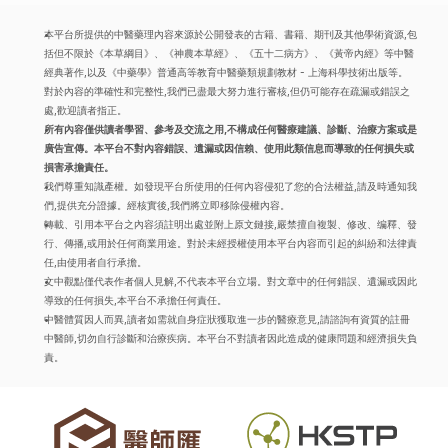
本平台所提供的中醫藥理內容來源於公開發表的古籍、書籍、期刊及其他學術資源,包
括但不限於《本草綱目》、《神農本草經》、《五十二病方》、《黃帝內經》等中醫
經典著作,以及《中藥學》普通高等教育中醫藥類規劃教材 - 上海科學技術出版等。
對於內容的準確性和完整性,我們已盡最大努力進行審核,但仍可能存在疏漏或錯誤之
處,歡迎讀者指正。
所有內容僅供讀者學習、參考及交流之用,不構成任何醫療建議、診斷、治療方案或是
廣告宣傳。本平台不對內容錯誤、遺漏或因信賴、使用此類信息而導致的任何損失或
損害承擔責任。
我們尊重知識產權。如發現平台所使用的任何內容侵犯了您的合法權益,請及時通知我
們,提供充分證據。經核實後,我們將立即移除侵權內容。
轉載、引用本平台之內容須註明出處並附上原文鏈接,嚴禁擅自複製、修改、编釋、發
行、傳播,或用於任何商業用途。對於未經授權使用本平台內容而引起的糾紛和法律責
任,由使用者自行承擔。
文中觀點僅代表作者個人見解,不代表本平台立場。對文章中的任何錯誤、遺漏或因此
導致的任何損失,本平台不承擔任何責任。
中醫體質因人而異,讀者如需就自身症狀獲取進一步的醫療意見,請諮詢有資質的註冊
中醫師,切勿自行診斷和治療疾病。本平台不對讀者因此造成的健康問題和經濟損失負
責。