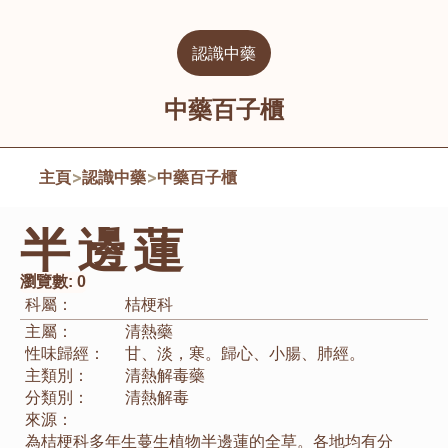
認識中藥
中藥百子櫃
主頁
>
認識中藥
>
中藥百子櫃
半邊蓮
瀏覽數:
0
科屬：
桔梗科
主屬：
清熱藥
性味歸經：
甘、淡，寒。歸心、小腸、肺經。
主類別：
清熱解毒藥
分類別：
清熱解毒
來源：
為桔梗科多年生蔓生植物半邊蓮的全草。各地均有分