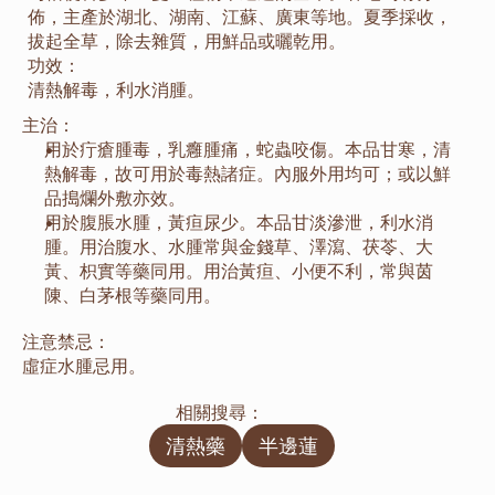
佈，主產於湖北、湖南、江蘇、廣東等地。夏季採收，
拔起全草，除去雜質，用鮮品或曬乾用。
功效：
清熱解毒，利水消腫。
主治：
用於疔瘡腫毒，乳癰腫痛，蛇蟲咬傷。本品甘寒，清
熱解毒，故可用於毒熱諸症。內服外用均可；或以鮮
品搗爛外敷亦效。
用於腹脹水腫，黃疸尿少。本品甘淡滲泄，利水消
腫。用治腹水、水腫常與金錢草、澤瀉、茯苓、大
黃、枳實等藥同用。用治黃疸、小便不利，常與茵
陳、白茅根等藥同用。
注意禁忌：
虛症水腫忌用。
相關搜尋：
清熱藥
半邊蓮