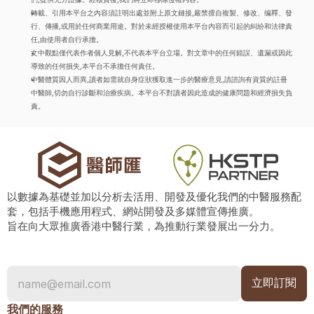
轉載、引用本平台之內容須註明出處並附上原文鏈接,嚴禁擅自複製、修改、编釋、發
行、傳播,或用於任何商業用途。對於未經授權使用本平台內容而引起的糾紛和法律責
任,由使用者自行承擔。
文中觀點僅代表作者個人見解,不代表本平台立場。對文章中的任何錯誤、遺漏或因此
導致的任何損失,本平台不承擔任何責任。
中醫體質因人而異,讀者如需就自身症狀獲取進一步的醫療意見,請諮詢有資質的註冊
中醫師,切勿自行診斷和治療疾病。本平台不對讀者因此造成的健康問題和經濟損失負
責。
以數據為基礎並加以分析去活用、開發及優化我們的中醫服務配
套，包括手機應用程式、網站開發及多媒體宣傳推廣。
旨在向大眾推廣香港中醫行業，為推動行業發展出一分力。
我們的服務