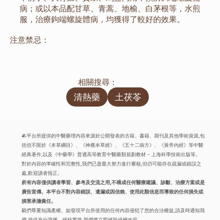
病；或以本品配甘草、青蒿、地榆、白茅根等，水煎
服，治療鉤端螺旋體病，均獲得了較好的效果。
注意禁忌：
相關搜尋：
清熱藥
土茯苓
本平台所提供的中醫藥理內容來源於公開發表的古籍、書籍、期刊及其他學術資源,包
括但不限於《本草綱目》、《神農本草經》、《五十二病方》、《黃帝內經》等中醫
經典著作,以及《中藥學》普通高等教育中醫藥類規劃教材 - 上海科學技術出版等。
對於內容的準確性和完整性,我們已盡最大努力進行審核,但仍可能存在疏漏或錯誤之
處,歡迎讀者指正。
所有內容僅供讀者學習、參考及交流之用,不構成任何醫療建議、診斷、治療方案或是
廣告宣傳。本平台不對內容錯誤、遺漏或因信賴、使用此類信息而導致的任何損失或
損害承擔責任。
我們尊重知識產權。如發現平台所使用的任何內容侵犯了您的合法權益,請及時通知我
們,提供充分證據。經核實後,我們將立即移除侵權內容。