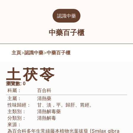
認識中藥
中藥百子櫃
主頁
>
認識中藥
>
中藥百子櫃
土茯苓
瀏覽數:
0
科屬：
百合科
主屬：
清熱藥
性味歸經：
甘、淡，平。歸肝、胃經。
主類別：
清熱解毒藥
分類別：
清熱解毒
來源：
為百合科多年生常綠藤本植物光葉拔葜 (Smilax glbra 