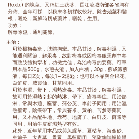
Roxb.) 的塊莖。又稱紅土茯苓。長江流域南部各省均有
分佈。全年可採，以秋末冬初採收較好。除去殘莖和鬚
根，曬乾；新鮮時切成藥片，曬乾，生用。
功效：
解毒除濕，通利關節。
主治：
用於楊梅毒瘡，肢體拘攣。本品甘淡，解毒利濕，又
能通利關節，解汞毒，故對梅毒或因梅毒服汞劑中毒
而致肢體拘攣者，功傚尤佳，為治梅毒的要藥。可單
用本品500g，水煎去渣，加入白糖，30g，煎成濃煎
液，每日2次，每次1～2湯匙；也可以本品與金銀花、
白鮮皮、威靈仙、甘草同用。
用於淋濁、帶下，濕熱瘡毒。本品甘淡，解毒利濕，
故可用於濕熱引起的熱淋、帶下、瘡毒等症。用治熱
淋，常與木通、匾蓄、蒲公英、車前子同用；用治濕
熱瘡毒，陰癢帶下，常與蒼朮、黃柏、苦參等藥同
用。又本品配生地、赤芍、地膚子、白鮮皮、茵陳等
同用，用治牛皮癬濕熱型有效。
此外，近年單用本品或與魚腥草、夏枯草、海金砂、
車前子、大青葉、貫眾、馬藍同用，預防鉤端螺旋體