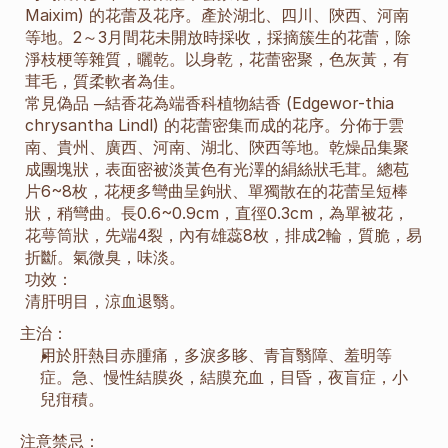
Maixim) 的花蕾及花序。產於湖北、四川、陝西、河南
等地。2～3月間花未開放時採收，採摘簇生的花蕾，除
淨枝梗等雜質，曬乾。以身乾，花蕾密聚，色灰黃，有
茸毛，質柔軟者為佳。
常見偽品 ─結香花為端香科植物結香 (Edgewor-thia 
chrysantha Lindl) 的花蕾密集而成的花序。分佈于雲
南、貴州、廣西、河南、湖北、陝西等地。乾燥品集聚
成團塊狀，表面密被淡黃色有光澤的絹絲狀毛茸。總苞
片6~8枚，花梗多彎曲呈鉤狀、單獨散在的花蕾呈短棒
狀，稍彎曲。長0.6~0.9cm，直徑0.3cm，為單被花，
花萼筒狀，先端4裂，內有雄蕊8枚，排成2輪，質脆，易
折斷。氣微臭，味淡。
功效：
清肝明目，涼血退翳。
主治：
用於肝熱目赤腫痛，多淚多眵、青盲翳障、羞明等
症。急、慢性結膜炎，結膜充血，目昏，夜盲症，小
兒疳積。
注意禁忌：