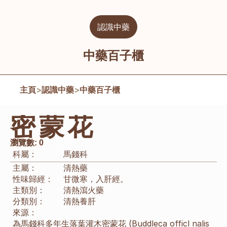
認識中藥
中藥百子櫃
主頁
>
認識中藥
>
中藥百子櫃
密蒙花
瀏覽數:
0
科屬：
馬錢科
主屬：
清熱藥
性味歸經：
甘微寒，入肝經。
主類別：
清熱瀉火藥
分類別：
清熱養肝
來源：
為馬錢科多年生落葉灌木密蒙花 (Buddleca officl nalis 