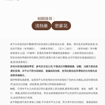
相關搜尋：
清熱藥
密蒙花
本平台所提供的中醫藥理內容來源於公開發表的古籍、書籍、期刊及其他學術資源,包
括但不限於《本草綱目》、《神農本草經》、《五十二病方》、《黃帝內經》等中醫
經典著作,以及《中藥學》普通高等教育中醫藥類規劃教材 - 上海科學技術出版等。
對於內容的準確性和完整性,我們已盡最大努力進行審核,但仍可能存在疏漏或錯誤之
處,歡迎讀者指正。
所有內容僅供讀者學習、參考及交流之用,不構成任何醫療建議、診斷、治療方案或是
廣告宣傳。本平台不對內容錯誤、遺漏或因信賴、使用此類信息而導致的任何損失或
損害承擔責任。
我們尊重知識產權。如發現平台所使用的任何內容侵犯了您的合法權益,請及時通知我
們,提供充分證據。經核實後,我們將立即移除侵權內容。
轉載、引用本平台之內容須註明出處並附上原文鏈接,嚴禁擅自複製、修改、编釋、發
行、傳播,或用於任何商業用途。對於未經授權使用本平台內容而引起的糾紛和法律責
任,由使用者自行承擔。
文中觀點僅代表作者個人見解,不代表本平台立場。對文章中的任何錯誤、遺漏或因此