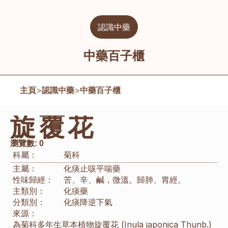
認識中藥
中藥百子櫃
主頁
>
認識中藥
>
中藥百子櫃
旋覆花
瀏覽數:
0
科屬：
菊科
主屬：
化痰止咳平喘藥
性味歸經：
苦、辛、鹹，微溫。歸肺、胃經。
主類別：
化痰藥
分類別：
化痰
降逆下氣
來源：
為菊科多年生草本植物旋覆花 (Inula japonica Thunb.) 