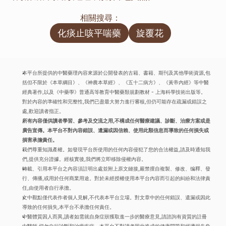
相關搜尋：
化痰止咳平喘藥
旋覆花
本平台所提供的中醫藥理內容來源於公開發表的古籍、書籍、期刊及其他學術資源,包
括但不限於《本草綱目》、《神農本草經》、《五十二病方》、《黃帝內經》等中醫
經典著作,以及《中藥學》普通高等教育中醫藥類規劃教材 - 上海科學技術出版等。
對於內容的準確性和完整性,我們已盡最大努力進行審核,但仍可能存在疏漏或錯誤之
處,歡迎讀者指正。
所有內容僅供讀者學習、參考及交流之用,不構成任何醫療建議、診斷、治療方案或是
廣告宣傳。本平台不對內容錯誤、遺漏或因信賴、使用此類信息而導致的任何損失或
損害承擔責任。
我們尊重知識產權。如發現平台所使用的任何內容侵犯了您的合法權益,請及時通知我
們,提供充分證據。經核實後,我們將立即移除侵權內容。
轉載、引用本平台之內容須註明出處並附上原文鏈接,嚴禁擅自複製、修改、编釋、發
行、傳播,或用於任何商業用途。對於未經授權使用本平台內容而引起的糾紛和法律責
任,由使用者自行承擔。
文中觀點僅代表作者個人見解,不代表本平台立場。對文章中的任何錯誤、遺漏或因此
導致的任何損失,本平台不承擔任何責任。
中醫體質因人而異,讀者如需就自身症狀獲取進一步的醫療意見,請諮詢有資質的註冊