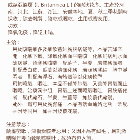
或歐亞旋覆 (I. Britannica L.) 的頭狀花序。主產於河
南、河北、江蘇、浙江、安徽等地。夏、秋二季花開時
採收，除去雜質，陰乾或曬乾。生用或蜜炙用。
功效：
降氣化痰，降逆止嘔。
主治：
用於咳喘痰多及痰飲蓄結胸膈痞滿等。本品苦降辛
開，化痰下氣。降氣化痰而平喘咳，化痰消痞利水而
除痞滿。治寒痰咳喘，配蘇子、半夏；若屬痰熱者，
則配桑白皮、瓜蔞以清熱化痰；若頑痰膠結，胸中滿
悶者，則配海浮石、海蛤殼等以化痰軟堅。
用於噫氣，嘔吐。本品不僅降肺氣，又善降胃氣而止
嘔噫。治痰濁中阻，胃氣上逆而噫氣嘔吐，胃脘痞鞭
者，配代赭石、半夏、生薑等，如旋覆代赭湯。
此外，還可用於胸脅痛，本品有活血通絡之功，常配
香附等同用，如香附旋覆花湯。
注意禁忌：
陰虛勞嗽，津傷燥咳者忌用；又因本品有絨毛，易刺激
咽喉作癢而致嗆咳嘔吐，故須布包入煎。