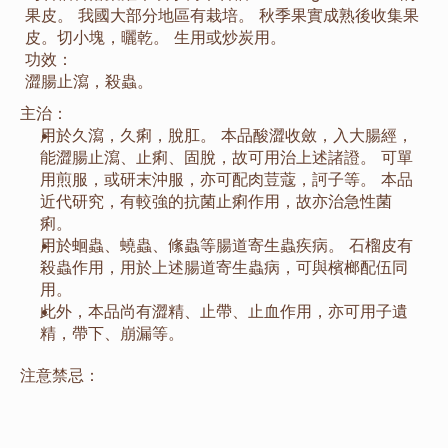
果皮。 我國大部分地區有栽培。 秋季果實成熟後收集果
皮。切小塊，曬乾。 生用或炒炭用。
功效：
澀腸止瀉，殺蟲。
主治：
用於久瀉，久痢，脫肛。 本品酸澀收斂，入大腸經，
能澀腸止瀉、止痢、固脫，故可用治上述諸證。 可單
用煎服，或研末沖服，亦可配肉荳蔻，訶子等。 本品
近代研究，有較強的抗菌止痢作用，故亦治急性菌
痢。
用於蛔蟲、蟯蟲、絛蟲等腸道寄生蟲疾病。 石榴皮有
殺蟲作用，用於上述腸道寄生蟲病，可與檳榔配伍同
用。
此外，本品尚有澀精、止帶、止血作用，亦可用子遺
精，帶下、崩漏等。
注意禁忌：