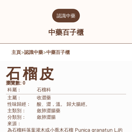
認識中藥
中藥百子櫃
主頁
>
認識中藥
>
中藥百子櫃
石榴皮
瀏覽數:
0
科屬：
石榴科
主屬：
收澀藥
性味歸經：
酸、澀，溫。 歸大腸經。
主類別：
斂肺澀腸藥
分類別：
斂肺澀腸
來源：
為石榴科落葉灌木或小喬木石榴 Punica granatun L.的