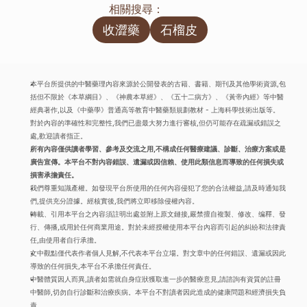
相關搜尋：
收澀藥
石榴皮
本平台所提供的中醫藥理內容來源於公開發表的古籍、書籍、期刊及其他學術資源,包
括但不限於《本草綱目》、《神農本草經》、《五十二病方》、《黃帝內經》等中醫
經典著作,以及《中藥學》普通高等教育中醫藥類規劃教材 - 上海科學技術出版等。
對於內容的準確性和完整性,我們已盡最大努力進行審核,但仍可能存在疏漏或錯誤之
處,歡迎讀者指正。
所有內容僅供讀者學習、參考及交流之用,不構成任何醫療建議、診斷、治療方案或是
廣告宣傳。本平台不對內容錯誤、遺漏或因信賴、使用此類信息而導致的任何損失或
損害承擔責任。
我們尊重知識產權。如發現平台所使用的任何內容侵犯了您的合法權益,請及時通知我
們,提供充分證據。經核實後,我們將立即移除侵權內容。
轉載、引用本平台之內容須註明出處並附上原文鏈接,嚴禁擅自複製、修改、编釋、發
行、傳播,或用於任何商業用途。對於未經授權使用本平台內容而引起的糾紛和法律責
任,由使用者自行承擔。
文中觀點僅代表作者個人見解,不代表本平台立場。對文章中的任何錯誤、遺漏或因此
導致的任何損失,本平台不承擔任何責任。
中醫體質因人而異,讀者如需就自身症狀獲取進一步的醫療意見,請諮詢有資質的註冊
中醫師,切勿自行診斷和治療疾病。本平台不對讀者因此造成的健康問題和經濟損失負
責。