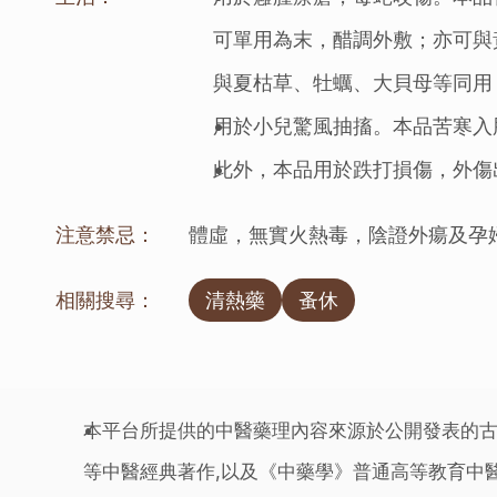
可單用為末，醋調外敷；亦可與
與夏枯草、牡蠣、大貝母等同用
用於小兒驚風抽搐。本品苦寒入
此外，本品用於跌打損傷，外傷
注意禁忌：
體虛，無實火熱毒，陰證外瘍及孕
相關搜尋：
清熱藥
蚤休
本平台所提供的中醫藥理內容來源於公開發表的古
等中醫經典著作,以及《中藥學》普通高等教育中醫