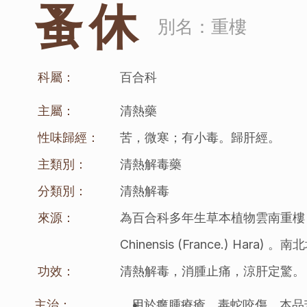
蚤休
別名：
重樓
科屬：
百合科
主屬：
清熱藥
性味歸經：
苦，微寒；有小毒。歸肝經。
主類別：
清熱解毒藥
分類別：
清熱解毒
來源：
為百合科多年生草本植物雲南重樓 (Parispolyp
Chinensis (France.)
功效：
清熱解毒，消腫止痛，涼肝定驚。
主治：
用於癰腫療瘡，毒蛇咬傷。本品