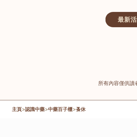
最新活
醫師匯ECWAY｜香港中醫資訊及服務平台
所有內容僅供讀
主頁
>
認識中藥
>
中藥百子櫃
>
蚤休