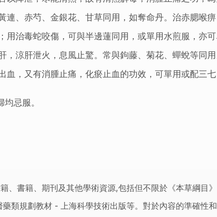
黃連、赤芍、金銀花、甘草同用，如奪命丹。治赤腮喉痹
；用治毒蛇咬傷，可與半邊蓮同用，或單用水煎服，亦可
肝，涼肝泄火，息風止驚。常與鉤藤、菊花、蟬蛻等同用
出血，又有消腫止痛，化瘀止血的功效，可單用或配三七
婦均忌服。
籍、書籍、期刊及其他學術資源,包括但不限於《本草綱目
藥類規劃教材 - 上海科學技術出版等。對於內容的準確性和