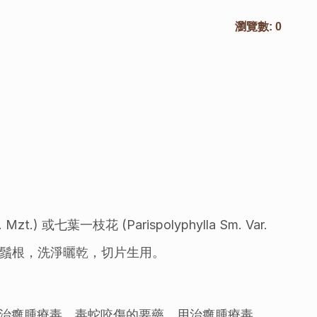
瀏覽數:
0
zt.) 或七葉一枝花 (Parispolyphylla Sm. Var. 
挖。除去鬚根，洗淨曬乾，切片生用。
治癰腫療毒，毒蛇咬傷的要藥。用治癰腫療毒，