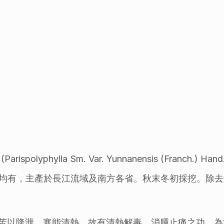
hylla Sm. Var. Yunnanensis (Franch.) Hand. M
 Hara) 。南北均有，主產於長江流域及南方各省。秋末冬初採
苦以降泄，寒能清熱，故有清熱解毒，消腫止痛之功，為