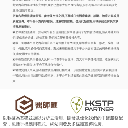
對於內容的準確性和完整性,我們已盡最大努力進行審核,但仍可能存在疏漏或錯誤之
處,歡迎讀者指正。
所有內容僅供讀者學習、參考及交流之用,不構成任何醫療建議、診斷、治療方案或是
廣告宣傳。本平台不對內容錯誤、遺漏或因信賴、使用此類信息而導致的任何損失或
損害承擔責任。
我們尊重知識產權。如發現平台所使用的任何內容侵犯了您的合法權益,請及時通知我
們,提供充分證據。經核實後,我們將立即移除侵權內容。
轉載、引用本平台之內容須註明出處並附上原文鏈接,嚴禁擅自複製、修改、编釋、發
行、傳播,或用於任何商業用途。對於未經授權使用本平台內容而引起的糾紛和法律責
任,由使用者自行承擔。
文中觀點僅代表作者個人見解,不代表本平台立場。對文章中的任何錯誤、遺漏或因此
導致的任何損失,本平台不承擔任何責任。
中醫體質因人而異,讀者如需就自身症狀獲取進一步的醫療意見,請諮詢有資質的註冊
中醫師,切勿自行診斷和治療疾病。本平台不對讀者因此造成的健康問題和經濟損失負
責。
以數據為基礎並加以分析去活用、開發及優化我們的中醫服務配
套，包括手機應用程式、網站開發及多媒體宣傳推廣。