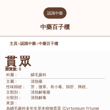
認識中藥
中藥百子櫃
主頁
>
認識中藥
>
中藥百子櫃
貫眾
瀏覽數:
0
科屬：
鱗毛蕨科
主屬：
清熱藥
性味歸經：
苦，微寒。有小毒。歸肝、脾經。
主類別：
清熱解毒藥
分類別：
清熱解毒
來源：
為鱗毛蕨科多年生草本植物貫眾 (Cyrtomium frtunei 