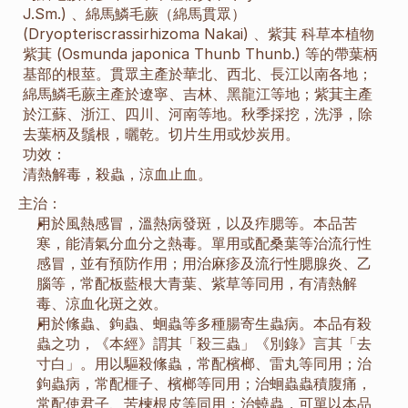
J.Sm.) 、綿馬鱗毛蕨（綿馬貫眾） 
(Dryopteriscrassirhizoma Nakai) 、紫萁 科草本植物
紫萁 (Osmunda japonica Thunb Thunb.) 等的帶葉柄
基部的根莖。貫眾主產於華北、西北、長江以南各地；
綿馬鱗毛蕨主產於遼寧、吉林、黑龍江等地；紫萁主產
於江蘇、浙江、四川、河南等地。秋季採挖，洗淨，除
去葉柄及鬚根，曬乾。切片生用或炒炭用。
功效：
清熱解毒，殺蟲，涼血止血。
主治：
用於風熱感冒，溫熱病發斑，以及痄腮等。本品苦
寒，能清氣分血分之熱毒。單用或配桑葉等治流行性
感冒，並有預防作用；用治麻疹及流行性腮腺炎、乙
腦等，常配板藍根大青葉、紫草等同用，有清熱解
毒、涼血化斑之效。
用於絛蟲、鉤蟲、蛔蟲等多種腸寄生蟲病。本品有殺
蟲之功，《本經》謂其「殺三蟲」《別錄》言其「去
寸白」。用以驅殺絛蟲，常配檳榔、雷丸等同用；治
鉤蟲病，常配榧子、檳榔等同用；治蛔蟲蟲積腹痛，
常配使君子、苦楝根皮等同用；治蟯蟲，可單以本品