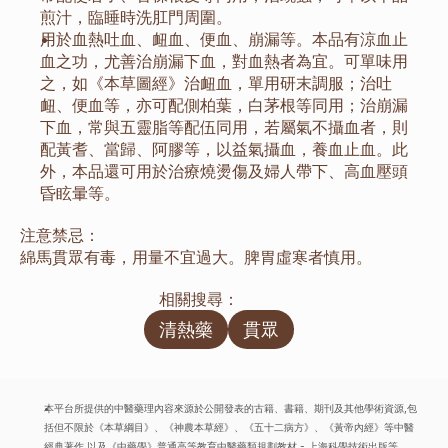
煎汁，臨睡時洗肛門周圍。
用於血熱吐血、衄血、便血、崩漏等。本品有涼血止
血之功，尤善治崩漏下血，對血熱者為宜。可單味用
之，如《本草圖經》治衄血，單用研末調服；治吐
衄、便血等，亦可配側柏葉，白茅根等同用；治崩漏
下血，常與五靈脂等配伍同用，若屬氣不攝血者，則
配黃耆、當歸、阿膠等，以益氣攝血，養血止血。此
外，本品還可用於治療燒燙傷及婦人帶下、高血壓頭
昏眩暈等。
注意禁忌：
綿馬貫眾有毒，用量不宜過大。脾胃虛寒者慎用。
相關搜尋：
清熱藥
貫眾
本平台所提供的中醫藥理內容來源於公開發表的古籍、書籍、期刊及其他學術資源,包
括但不限於《本草綱目》、《神農本草經》、《五十二病方》、《黃帝內經》等中醫
經典著作,以及《中藥學》普通高等教育中醫藥類規劃教材 - 上海科學技術出版等。