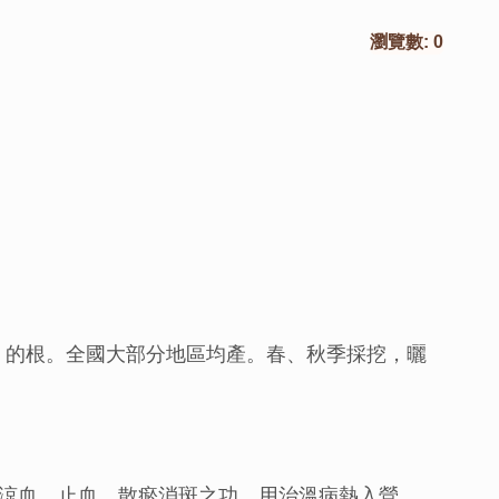
瀏覽數:
0
hii Lynch) 的根。全國大部分地區均產。春、秋季採挖，曬
涼血、止血、散瘀消斑之功。用治溫病熱入營