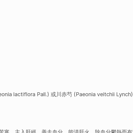
 lactiflora Pall.) 或川赤芍 (Paeonia veitc
苦寒，主入肝經，善走血分，能清肝火，除血分鬱熱而有