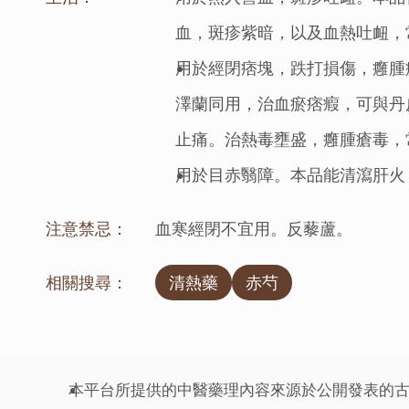
血，斑疹紫暗，以及血熱吐衄，
用於經閉痞塊，跌打損傷，癰腫
澤蘭同用，治血瘀痞瘕，可與丹
止痛。治熱毒壅盛，癰腫瘡毒，
用於目赤翳障。本品能清瀉肝火
注意禁忌：
血寒經閉不宜用。反藜蘆。
相關搜尋：
清熱藥
赤芍
本平台所提供的中醫藥理內容來源於公開發表的古