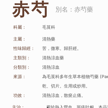
赤芍
別名：
赤芍藥
科屬：
毛茛科
主屬：
清熱藥
性味歸經：
苦，微寒。歸肝經。
主類別：
清熱涼血藥
分類別：
清熱涼血
來源：
為毛茛科多年生草本植物芍藥 (Paeonia
乾、切片。生用或炒用。
功效：
清熱涼血，散瘀止痛。
主治：
用於熱入營血，斑疹吐衄。本品