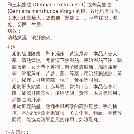
和三花龍膽 (Gentiana triflora Pall.) 或條葉龍膽 
(Gentiana manshurica Kitag.) 的根。各地均有分佈。
以東北產量最大，故習稱「關龍膽」。秋季採挖，曬
乾、切段，生用。
功效：
清熱燥濕，瀉肝膽火。
主治：
用於陰腫陰癢，帶下濕疹，黃疸尿赤。本品大苦大
寒，清熱燥濕，尤善清下焦濕熱。用治濕熱下注，陰
腫陰癢，女子帶下黃稠，男子陰囊腫痛，濕疹瘙癢
等，常配黃柏、苦參、蒼朮等藥；用治肝膽濕熱，黃
疸、尿赤，可與茵陳、梔子、黃柏等同用。
用於肝火頭痛、目赤耳聾、脅痛口苦。本品苦寒沉
降，能瀉肝膽實火。多與柴胡、黃芩、木通等同用，
如龍膽瀉肝湯。
用於肝經熱盛，熱極生風所致的高熱驚厥、手足抽
搐。本品能清瀉肝膽實火，多與牛黃、鉤藤、黃連等
同用，能協奏清肝息風的作用，如涼驚丸。
注意禁忌：