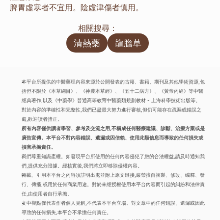
脾胃虛寒者不宜用。陰虛津傷者慎用。
相關搜尋：
清熱藥
龍膽草
本平台所提供的中醫藥理內容來源於公開發表的古籍、書籍、期刊及其他學術資源,包
括但不限於《本草綱目》、《神農本草經》、《五十二病方》、《黃帝內經》等中醫
經典著作,以及《中藥學》普通高等教育中醫藥類規劃教材 - 上海科學技術出版等。
對於內容的準確性和完整性,我們已盡最大努力進行審核,但仍可能存在疏漏或錯誤之
處,歡迎讀者指正。
所有內容僅供讀者學習、參考及交流之用,不構成任何醫療建議、診斷、治療方案或是
廣告宣傳。本平台不對內容錯誤、遺漏或因信賴、使用此類信息而導致的任何損失或
損害承擔責任。
我們尊重知識產權。如發現平台所使用的任何內容侵犯了您的合法權益,請及時通知我
們,提供充分證據。經核實後,我們將立即移除侵權內容。
轉載、引用本平台之內容須註明出處並附上原文鏈接,嚴禁擅自複製、修改、编釋、發
行、傳播,或用於任何商業用途。對於未經授權使用本平台內容而引起的糾紛和法律責
任,由使用者自行承擔。
文中觀點僅代表作者個人見解,不代表本平台立場。對文章中的任何錯誤、遺漏或因此
導致的任何損失,本平台不承擔任何責任。