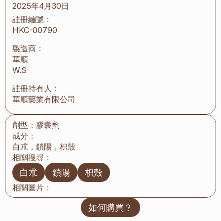
2025年4月30日
註冊編號：
HKC-00790
製造商：
華順
W.S
註冊持有人：
華順藥業有限公司
劑型：
膠囊劑
成分：
白朮，鎖陽，枳殼
相關搜尋：
白朮
鎖陽
枳殼
相關圖片：
如何購買？