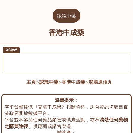
認識中藥
香港中成藥
加入診所
醫樂坊醫療集團有限公司
榮毅園中
佐敦
大圍
主頁
>
認識中藥
>
香港中成藥
>
潤腸通便丸
溫馨提示：
本平台僅提供《香港中成藥》相關資料，所有資訊均取自香
港政府開放數據平台。
平台並不參與任何藥品銷售或供應活動，亦
不清楚任何藥物
之購買途徑
、供應商或銷售渠道。
請注意：