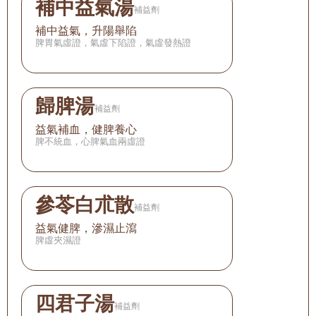
補中益氣湯
補益劑
補中益氣，升陽舉陷
脾胃氣虛證，氣虛下陷證，氣虛發熱證
歸脾湯
補益劑
益氣補血，健脾養心
脾不統血，心脾氣血兩虛證
參苓白朮散
補益劑
益氣健脾，滲濕止瀉
脾虛夾濕證
四君子湯
補益劑