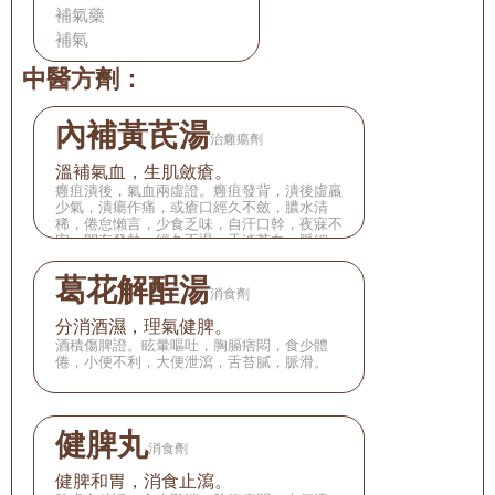
補氣藥
補氣
中醫方劑：
內補黃芪湯
治癰瘍劑
溫補氣血，生肌斂瘡。
癰疽潰後，氣血兩虛證。癰疽發背，潰後虛羸
少氣，潰瘍作痛，或瘡口經久不斂，膿水清
稀，倦怠懶言，少食乏味，自汗口幹，夜寐不
安，間有發熱，經久不退，舌淡苔白，脈細
弱。
葛花解酲湯
消食劑
分消酒濕，理氣健脾。
酒積傷脾證。眩暈嘔吐，胸膈痞悶，食少體
倦，小便不利，大便泄瀉，舌苔膩，脈滑。
健脾丸
消食劑
健脾和胃，消食止瀉。