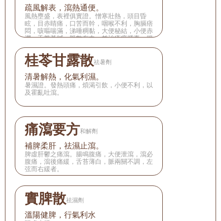
疏風解表，瀉熱通便。
風熱壅盛，表裡俱實證。憎寒壯熱，頭目昏
眩，目赤睛痛，口苦而幹，咽喉不利，胸膈痞
悶，咳嘔喘滿，涕唾稠黏，大便秘結，小便赤
澀，舌苔黃膩，脈數有力。並治瘡瘍腫毒，腸
風痔漏，鼻赤，癮疹等。
桂苓甘露散
祛暑劑
清暑解熱，化氣利濕。
暑濕證。發熱頭痛，煩渴引飲，小便不利，以
及霍亂吐瀉。
痛瀉要方
和解劑
補脾柔肝，祛濕止瀉。
脾虛肝鬱之痛瀉。腸鳴腹痛，大便泄瀉，瀉必
腹痛，瀉後痛緩，舌苔薄白，脈兩關不調，左
弦而右緩者。
實脾散
祛濕劑
溫陽健脾，行氣利水