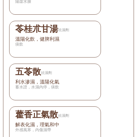
陽虛水腫
苓桂朮甘湯
祛濕劑
溫陽化飲，健脾利濕
痰飲
五苓散
祛濕劑
利水滲濕，溫陽化氣
蓄水證，水濕內停，痰飲
藿香正氣散
祛濕劑
解表化濕，理氣和中
外感風寒，內傷濕帶