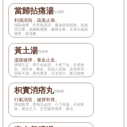
當歸拈痛湯
祛濕劑
利濕清熱，疏風止痛。
濕熱相搏，外受風邪證。遍身肢節煩痛，或肩
背沉重，或腳氣腫痛，腳膝生瘡，舌苔白膩或
微黃，脈濡數。
黃土湯
理血劑
溫陽健脾，養血止血。
脾陽不足，脾不統血證。大便下血，先便後
血，或吐血，衄血，及婦人崩漏，血色暗淡，
四肢不溫，面色萎黃，舌淡苔白，脈沉細無
力。
枳實消痞丸
理氣劑
行氣消痞，健脾和胃。
脾虛氣滯，寒熱互結證。心下痞滿，不欲飲
食，倦怠乏力，舌苔膩而微黃，脈弦。