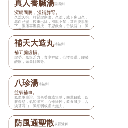
真人養臟湯
固澀劑
澀腸固脫，溫補脾腎。
久瀉久痢、脾腎虛寒證。久瀉，或下痢日久，
赤白已盡，後重已除，滑脫不禁，甚則脫肛墜
下，腹痛喜溫喜按，不思飲食，舌淡苔白，脈
沉遲細。
補天大造丸
補益劑
補五臟虛損。
虛勞。氣短乏力，食少神疲，心悸失眠，腰膝
酸軟，頭暈目眩等。
八珍湯
補益劑
益氣補血。
氣血兩虛證。面色萎白或無華，頭暈目眩，四
肢倦怠，氣短懶言，心悸怔忡，飲食減少，舌
淡苔薄白，脈細弱或虛大無力。
防風通聖散
表裡雙解