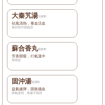
大秦艽湯
治風劑
祛風清熱，養血活血
風邪初中經絡證
蘇合香丸
開竅劑
芳香開竅，行氣溫中
寒閉證
固沖湯
固澀劑
益氣健脾，固衝攝血
脾氣虛弱，衝脈不固證