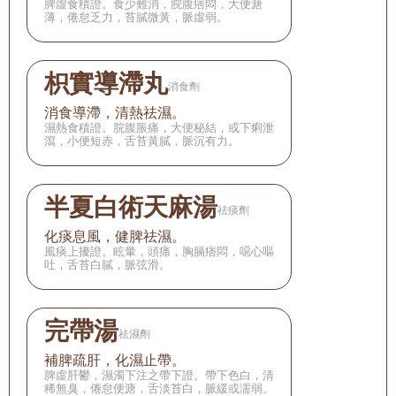
脾虛食積證。食少難消，脘腹痞悶，大便溏
薄，倦怠乏力，苔膩微黃，脈虛弱。
枳實導滯丸
消食劑
消食導滯，清熱祛濕。
濕熱食積證。脘腹脹痛，大便秘結，或下痢泄
瀉，小便短赤，舌苔黃膩，脈沉有力。
半夏白術天麻湯
祛痰劑
化痰息風，健脾祛濕。
風痰上擾證。眩暈，頭痛，胸膈痞悶，噁心嘔
吐，舌苔白膩，脈弦滑。
完帶湯
祛濕劑
補脾疏肝，化濕止帶。
脾虛肝鬱，濕濁下注之帶下證。帶下色白，清
稀無臭，倦怠便溏，舌淡苔白，脈緩或濡弱。