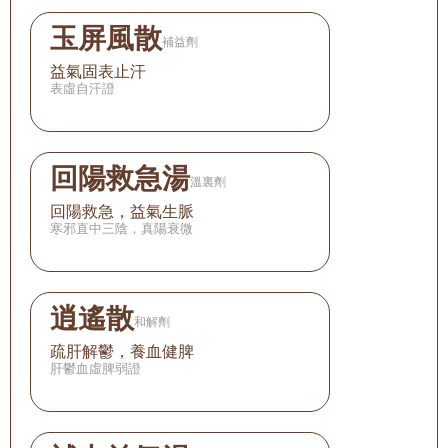
玉屏風散
補益劑
益氣固表止汗
表虛自汗證
回陽救急湯
溫裏劑
回陽救急，益氣生脈
寒邪直中三陰，真陽衰微
逍遙散
和解劑
疏肝解鬱，養血健脾
肝鬱血虛脾弱證