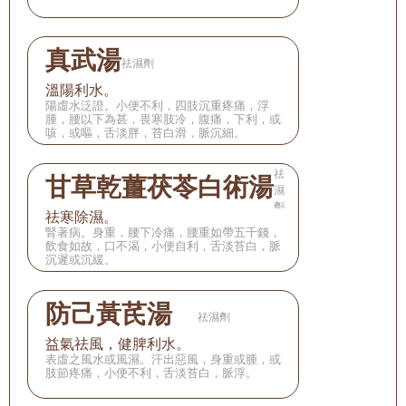
真武湯
祛濕劑
溫陽利水。
陽虛水泛證。小便不利，四肢沉重疼痛，浮
腫，腰以下為甚，畏寒肢冷，腹痛，下利，或
咳，或嘔，舌淡胖，苔白滑，脈沉細。
祛
甘草乾薑茯苓白術湯
濕
劑
祛寒除濕。
腎著病。身重，腰下冷痛，腰重如帶五千錢，
飲食如故，口不渴，小便自利，舌淡苔白，脈
沉遲或沉緩。
防己黃芪湯　
祛濕劑
益氣祛風，健脾利水。
表虛之風水或風濕。汗出惡風，身重或腫，或
肢節疼痛，小便不利，舌淡苔白，脈浮。