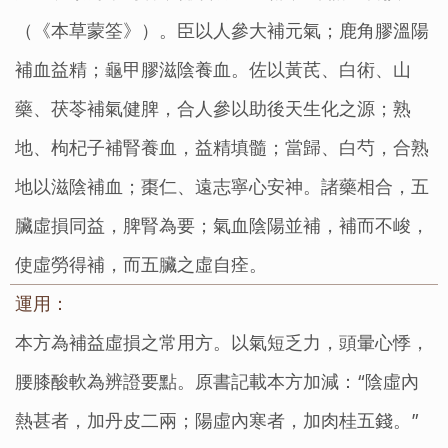
（《本草蒙筌》）。臣以人參大補元氣；鹿角膠溫陽
補血益精；龜甲膠滋陰養血。佐以黃芪、白術、山
藥、茯苓補氣健脾，合人參以助後天生化之源；熟
地、枸杞子補腎養血，益精填髓；當歸、白芍，合熟
地以滋陰補血；棗仁、遠志寧心安神。諸藥相合，五
臟虛損同益，脾腎為要；氣血陰陽並補，補而不峻，
使虛勞得補，而五臟之虛自痊。
運用：
本方為補益虛損之常用方。以氣短乏力，頭暈心悸，
腰膝酸軟為辨證要點。原書記載本方加減：“陰虛內
熱甚者，加丹皮二兩；陽虛內寒者，加肉桂五錢。”