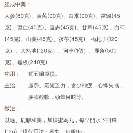
組成中藥：
人參(60克)、黃芪(90克)、白朮(90克)、當歸(45
克)、棗仁(45克)、遠志(45克)、甘草(45克)、白芍
(45克)、山藥(45克)、茯苓(45克)、枸杞子(120
克）、大熟地(120克）、河車(1個）、鹿角(500
克)、龜板(240克)
功用：
補五臟虛損。
主治：
虛勞。氣短乏力，食少神疲，心悸失眠，
腰膝酸軟，頭暈目眩等。
做法：
以龜、鹿膠和藥，加煉蜜為丸，每早開水下四錢
(12g)（現代用法：蜜丸，每服9g）。