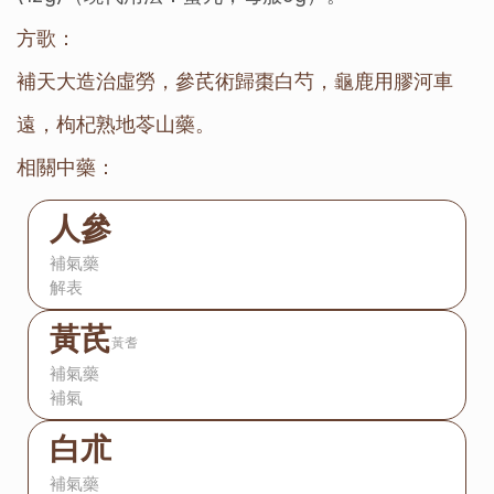
方歌：
補天大造治虛勞，參芪術歸棗白芍，龜鹿用膠河車
遠，枸杞熟地苓山藥。
相關中藥：
人參
補氣藥
解表
黃芪
黃耆
補氣藥
補氣
白朮
補氣藥