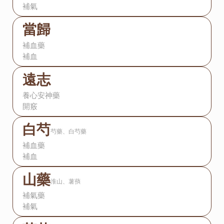
補氣
當歸
補血藥
補血
遠志
養心安神藥
開竅
白芍
芍藥、白芍藥
補血藥
補血
山藥
淮山、薯蕷
補氣藥
補氣