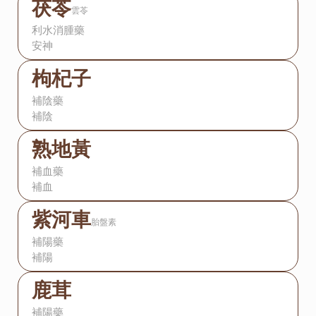
茯苓
雲苓
利水消腫藥
安神
枸杞子
補陰藥
補陰
熟地黃
補血藥
補血
紫河車
胎盤素
補陽藥
補陽
鹿茸
補陽藥