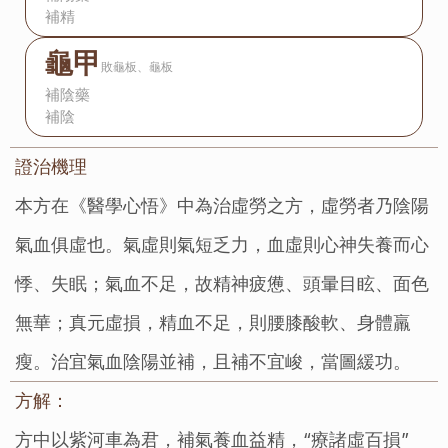
補精
龜甲
敗龜板、龜板
補陰藥
補陰
證治機理：
本方在《醫學心悟》中為治虛勞之方，虛勞者乃陰陽
氣血俱虛也。氣虛則氣短乏力，血虛則心神失養而心
悸、失眠；氣血不足，故精神疲憊、頭暈目眩、面色
無華；真元虛損，精血不足，則腰膝酸軟、身體羸
瘦。治宜氣血陰陽並補，且補不宜峻，當圖緩功。
方解：
方中以紫河車為君，補氣養血益精，“療諸虛百損”