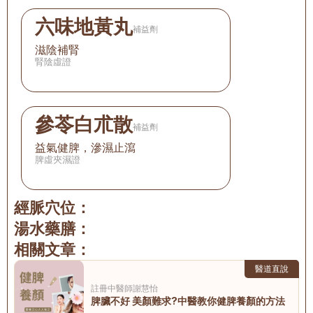
六味地黃丸
補益劑
滋陰補腎
腎陰虛證
參苓白朮散
補益劑
益氣健脾，滲濕止瀉
脾虛夾濕證
經脈穴位：
湯水藥膳：
相關文章：
醫道直說
註冊中醫師
謝慧怡
脾臟不好 美顏難求?中醫教你健脾養顏的方法