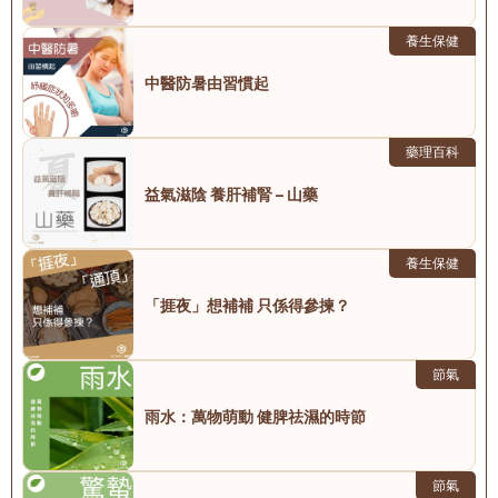
養生保健
中醫防暑由習慣起
藥理百科
益氣滋陰 養肝補腎 – 山藥
養生保健
「捱夜」想補補 只係得參揀？
節氣
雨水：萬物萌動 健脾祛濕的時節
節氣