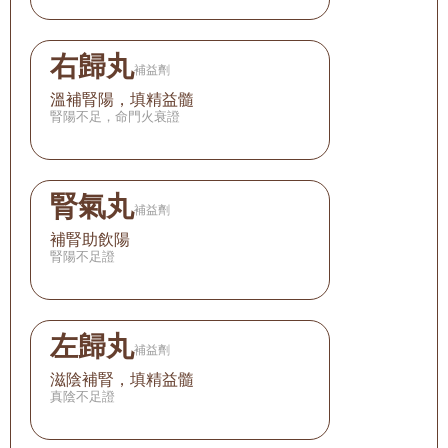
右歸丸
補益劑
溫補腎陽，填精益髓
腎陽不足，命門火衰證
腎氣丸
補益劑
補腎助飲陽
腎陽不足證
左歸丸
補益劑
滋陰補腎，填精益髓
真陰不足證