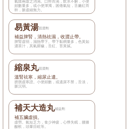
氣陰兩虛之消渴。口幹而渴，飲水不解，小便
頻數量多，或小便渾濁，困倦氣短，舌嫩紅而
幹，脈虛細無力。
易黃湯
固澀劑
補益脾腎，清熱祛濕，收澀止帶。
脾腎虛弱，濕熱帶下。帶下黏稠量多，色黃如
濃茶汁，其氣腥穢，舌紅、苔黃膩。
縮泉丸
固澀劑
溫腎祛寒，縮尿止遺。
膀胱虛寒證。小便頻數，或遺尿不禁，舌淡，
脈沉弱。
補天大造丸
補益劑
補五臟虛損。
虛勞。氣短乏力，食少神疲，心悸失眠，腰膝
酸軟，頭暈目眩等。