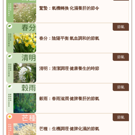
驚蟄：氣機轉換 化濕養肝的節令
節氣
春分：陰陽平衡 氣血調和的節氣
節氣
清明：清潔調理 健康養生的時節
節氣
穀雨：春雨滋潤 健脾養肝的節氣
節氣
芒種：生機調理 健脾化濕的節氣