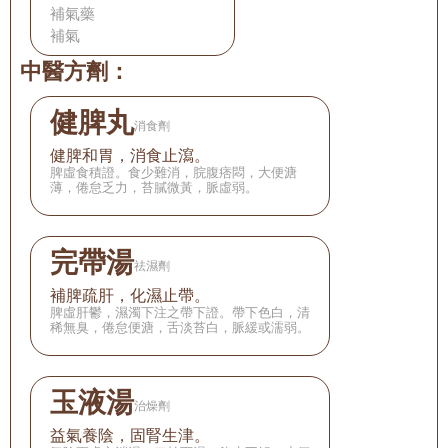
補氣藥
補氣
中醫方劑：
健脾丸
消食劑
健脾和胃，消食止瀉。
脾虛食積證。食少難消，脘腹痞悶，大便溏
薄，倦怠乏力，苔膩微黃，脈虛弱。
完帶湯
祛濕劑
補脾疏肝，化濕止帶。
脾虛肝鬱，濕濁下注之帶下證。帶下色白，清
稀無臭，倦怠便溏，舌淡苔白，脈緩或濡弱。
玉液湯
治燥劑
益氣養陰，固腎生津。