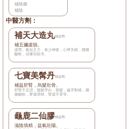
補陰藥
補陰
中醫方劑：
補天大造丸
補益劑
補五臟虛損。
虛勞。氣短乏力，食少神疲，心悸失眠，腰膝
酸軟，頭暈目眩等。
七寶美髯丹
補益劑
補益肝腎，烏髮壯骨。
肝腎不足證。鬚髮早白，脫髮，齒牙動搖，腰
膝酸軟，夢遺滑精，腎虛不育等。
龜鹿二仙膠
補益劑
滋陰填精，益氣壯陽。