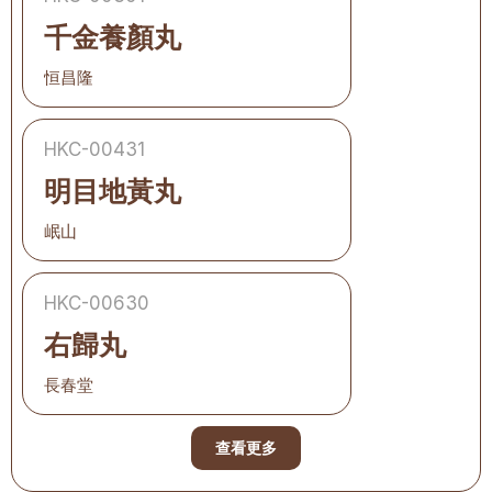
千金養顏丸
恒昌隆
HKC-00431
明目地黃丸
岷山
HKC-00630
右歸丸
長春堂
查看更多