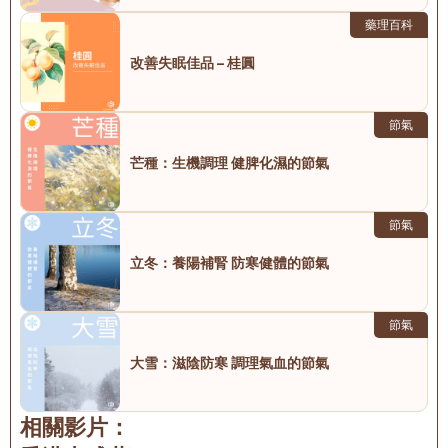
藥理百科
改善失眠佳品 – 桂圓
節氣
芒種：生機調理 健脾化濕的節氣
節氣
立冬：養陽補腎 防寒健體的節氣
節氣
大雪：滋陰防寒 調理氣血的節氣
相關影片：