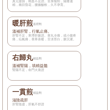
真元虛損，精血不足證。全身瘦削，陽痿遺
精，兩目昏花，腰膝酸軟，久不孕育。
暖肝煎
溫裡劑
溫補肝腎，行氣止痛。
肝腎不足，寒滯肝脈證。睾丸冷痛，或小腹疼
痛，疝氣痛，畏寒喜暖，舌淡苔白，脈沉遲。
右歸丸
補益劑
溫補腎陽，填精益髓
腎陽不足，命門火衰證
一貫煎
補益劑
滋陰疏肝
肝腎陰虛，肝氣不舒證