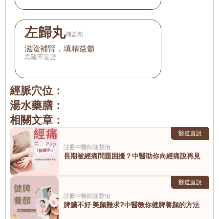
左歸丸
補益劑
滋陰補腎，填精益髓
真陰不足證
經脈穴位：
湯水藥膳：
相關文章：
醫道直說
註冊中醫師
謝慧怡
長期被經痛問題困擾？中醫助你向經痛說再見
醫道直說
註冊中醫師
謝慧怡
脾臟不好 美顏難求?中醫教你健脾養顏的方法