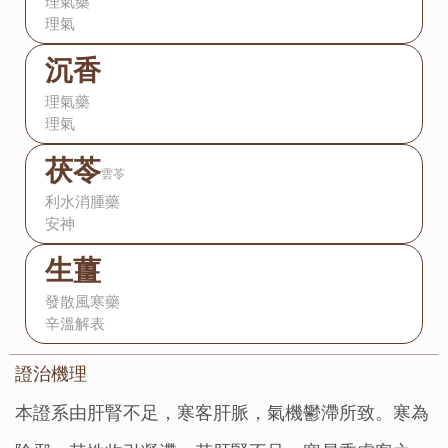
理氣藥
理氣
沉香
理氣藥
理氣
茯苓
雲苓
利水消腫藥
安神
生薑
發散風寒藥
辛溫解表
證治機理：
本證系由肝腎不足，寒客肝脈，氣機鬱滯所致。寒為