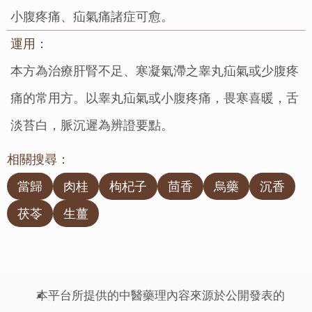
小腹疼痛、疝氣痛諸症可愈。
運用：
本方為治療肝腎不足、寒凝氣滯之睾丸疝氣或少腹疼
痛的常用方。以睾丸疝氣或小腹疼痛，畏寒喜暖，舌
淡苔白，脈沉遲為辨證要點。
相關搜尋：
當歸
肉桂
枸杞子
茴香
烏藥
沉香
茯苓
生薑
本平台所提供的中醫藥理內容來源於公開發表的