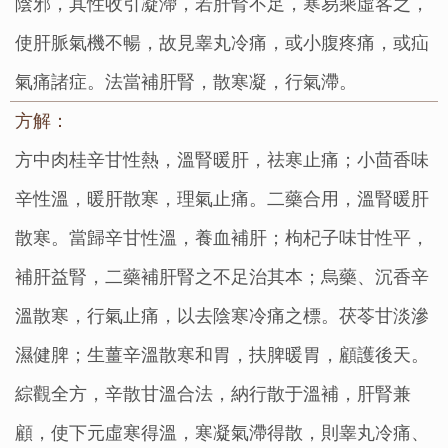
陰邪，其性收引凝滯，若肝腎不足，寒易乘虛客之，
使肝脈氣機不暢，故見睾丸冷痛，或小腹疼痛，或疝
氣痛諸症。法當補肝腎，散寒凝，行氣滯。
方解：
方中肉桂辛甘性熱，溫腎暖肝，祛寒止痛；小茴香味
辛性溫，暖肝散寒，理氣止痛。二藥合用，溫腎暖肝
散寒。當歸辛甘性溫，養血補肝；枸杞子味甘性平，
補肝益腎，二藥補肝腎之不足治其本；烏藥、沉香辛
溫散寒，行氣止痛，以去陰寒冷痛之標。茯苓甘淡滲
濕健脾；生薑辛溫散寒和胃，扶脾暖胃，顧護後天。
綜觀全方，辛散甘溫合法，納行散于溫補，肝腎兼
顧，使下元虛寒得溫，寒凝氣滯得散，則睾丸冷痛、