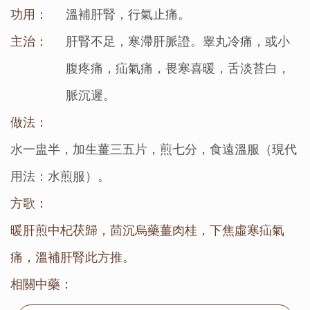
功用：
溫補肝腎，行氣止痛。
主治：
肝腎不足，寒滯肝脈證。睾丸冷痛，或小
腹疼痛，疝氣痛，畏寒喜暖，舌淡苔白，
脈沉遲。
做法：
水一盅半，加生薑三五片，煎七分，食遠溫服（現代
用法：水煎服）。
方歌：
暖肝煎中杞茯歸，茴沉烏藥薑肉桂，下焦虛寒疝氣
痛，溫補肝腎此方推。
相關中藥：