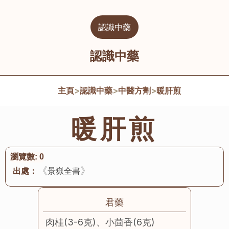
認識中藥
認識中藥
主頁
>
認識中藥
>
中醫方劑
>
暖肝煎
暖肝煎
瀏覽數:
0
《
》
出處：
景嶽全書
君藥
肉桂(3-6克)、小茴香(6克)