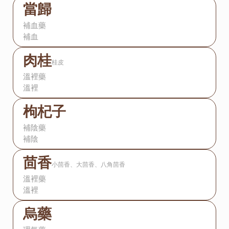
當歸
補血藥
補血
肉桂
桂皮
溫裡藥
溫裡
枸杞子
補陰藥
補陰
茴香
小茴香、大茴香、八角茴香
溫裡藥
溫裡
烏藥