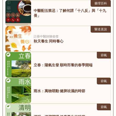
藥理百科
中醫配伍禁忌：了解何謂「十八反」與「十九
畏」
醫道直說
註冊中醫師
陳俊傑
秋天養生 同時養心
節氣
立春：陽氣生發 順時而養的春季開端
節氣
雨水：萬物萌動 健脾祛濕的時節
節氣