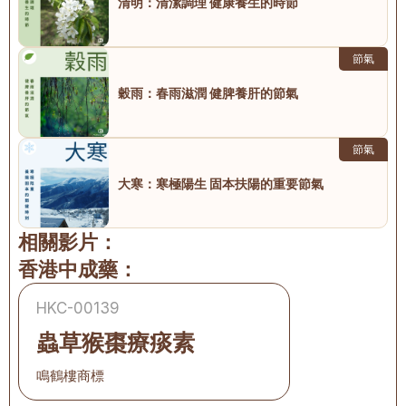
清明：清潔調理 健康養生的時節
節氣
穀雨：春雨滋潤 健脾養肝的節氣
節氣
大寒：寒極陽生 固本扶陽的重要節氣
相關影片：
香港中成藥：
HKC-00139
蟲草猴棗療痰素
鳴鶴樓商標