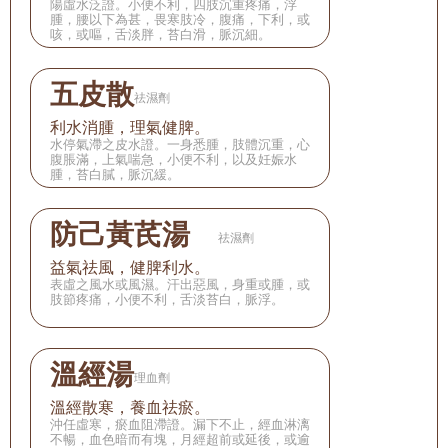
陽虛水泛證。小便不利，四肢沉重疼痛，浮
腫，腰以下為甚，畏寒肢冷，腹痛，下利，或
咳，或嘔，舌淡胖，苔白滑，脈沉細。
五皮散
祛濕劑
利水消腫，理氣健脾。
水停氣滯之皮水證。一身悉腫，肢體沉重，心
腹脹滿，上氣喘急，小便不利，以及妊娠水
腫，苔白膩，脈沉緩。
防己黃芪湯　
祛濕劑
益氣祛風，健脾利水。
表虛之風水或風濕。汗出惡風，身重或腫，或
肢節疼痛，小便不利，舌淡苔白，脈浮。
溫經湯
理血劑
溫經散寒，養血祛瘀。
沖任虛寒，瘀血阻滯證。漏下不止，經血淋漓
不暢，血色暗而有塊，月經超前或延後，或逾