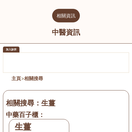
相關資訊
中醫資訊
加入診所
醫樂坊醫療集團有限公司
榮毅園中
佐敦
大圍
主頁
>
相關搜尋
相關搜尋：
生薑
中藥百子櫃：
生薑