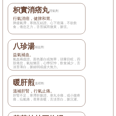
枳實消痞丸
理氣劑
行氣消痞，健脾和胃。
脾虛氣滯，寒熱互結證。心下痞滿，不欲飲
食，倦怠乏力，舌苔膩而微黃，脈弦。
八珍湯
補益劑
益氣補血。
氣血兩虛證。面色萎白或無華，頭暈目眩，四
肢倦怠，氣短懶言，心悸怔忡，飲食減少，舌
淡苔薄白，脈細弱或虛大無力。
暖肝煎
溫裡劑
溫補肝腎，行氣止痛。
肝腎不足，寒滯肝脈證。睾丸冷痛，或小腹疼
痛，疝氣痛，畏寒喜暖，舌淡苔白，脈沉遲。