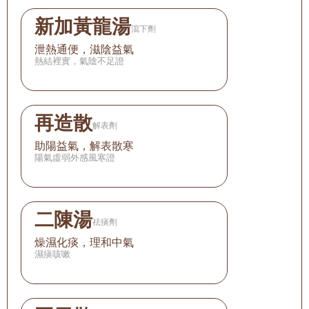
新加黃龍湯
瀉下劑
泄熱通便，滋陰益氣
熱結裡實，氣陰不足證
再造散
解表劑
助陽益氣，解表散寒
陽氣虛弱外感風寒證
二陳湯
祛痰劑
燥濕化痰，理和中氣
濕痰咳嗽