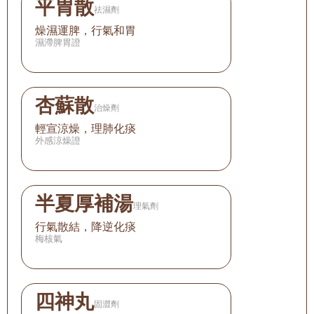
平胃散
祛濕劑
燥濕運脾，行氣和胃
濕滯脾胃證
杏蘇散
治燥劑
輕宣涼燥，理肺化痰
外感涼燥證
半夏厚補湯
理氣劑
行氣散結，降逆化痰
梅核氣
四神丸
固澀劑