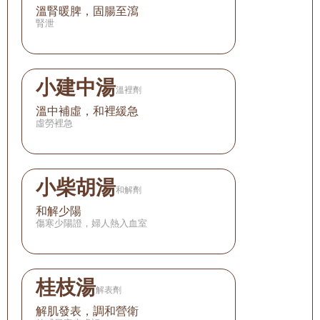
溫腎暖脾，固腸至瀉
腎泄
小建中湯
溫裡劑
溫中補虛，和裡緩急
虛勞裡急
小柴胡湯
和解劑
和解少陽
傷寒少陽證，婦人熱入血室
桂枝湯
解表劑
解肌發表，調和營衛