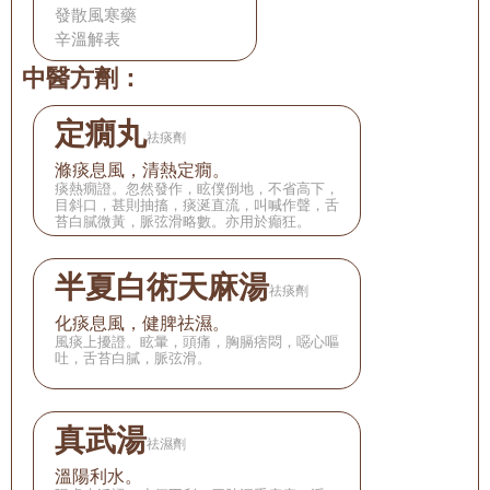
發散風寒藥
辛溫解表
中醫方劑：
定癇丸
祛痰劑
滌痰息風，清熱定癇。
痰熱癇證。忽然發作，眩僕倒地，不省高下，
目斜口，甚則抽搐，痰涎直流，叫喊作聲，舌
苔白膩微黃，脈弦滑略數。亦用於癲狂。
半夏白術天麻湯
祛痰劑
化痰息風，健脾祛濕。
風痰上擾證。眩暈，頭痛，胸膈痞悶，噁心嘔
吐，舌苔白膩，脈弦滑。
真武湯
祛濕劑
溫陽利水。