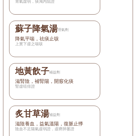
胃氣虛弱，痰濁內阻證
蘇子降氣湯
理氣劑
降氣平喘，祛痰止咳
上實下虛之喘咳
地黃飲子
補益劑
滋腎陰，補腎陽，開竅化痰
腎虛喑痱證
炙甘草湯
補益劑
滋陰養血，益氣溫陽，復脈止悸
陰血不足陽氣虛弱證，虛癆肺萎證