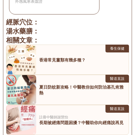
外感風寒表虛證
經脈穴位：
湯水藥膳：
相關文章：
養生保健
香港常見薑類有幾多種？
醫道直說
夏日防蚊新攻略！中醫教你如何防治基孔肯雅
熱
醫道直說
註冊中醫師
謝慧怡
長期被經痛問題困擾？中醫助你向經痛說再見