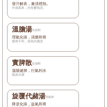
發汗解表，兼清裡熱。
外感風寒，內有鬱熱證。
溫膽湯
祛痰劑
理氣化痰，清膽和胃
膽胃不和，痰熱內擾證
實脾散
祛濕劑
溫陽健脾，行氣利水
陽虛水腫
旋覆代赭湯
理氣劑
降逆化痰，益氣和胃