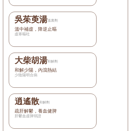
吳茱萸湯
溫裏劑
溫中補虛，降逆止嘔
虛寒嘔吐
大柴胡湯
和解劑
和解少陽，內瀉熱結
少陰陽明合病
逍遙散
和解劑
疏肝解鬱，養血健脾
肝鬱血虛脾弱證