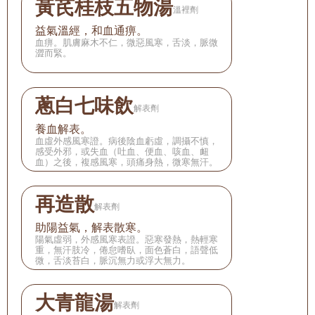
黃芪桂枝五物湯
溫裡劑
益氣溫經，和血通痹。
血痹。肌膚麻木不仁，微惡風寒，舌淡，脈微
澀而緊。
蔥白七味飲
解表劑
養血解表。
血虛外感風寒證。病後陰血虧虛，調攝不慎，
感受外邪，或失血（吐血、便血、咳血、衄
血）之後，複感風寒，頭痛身熱，微寒無汗。
再造散
解表劑
助陽益氣，解表散寒。
陽氣虛弱，外感風寒表證。惡寒發熱，熱輕寒
重，無汗肢冷，倦怠嗜臥，面色蒼白，語聲低
微，舌淡苔白，脈沉無力或浮大無力。
大青龍湯
解表劑