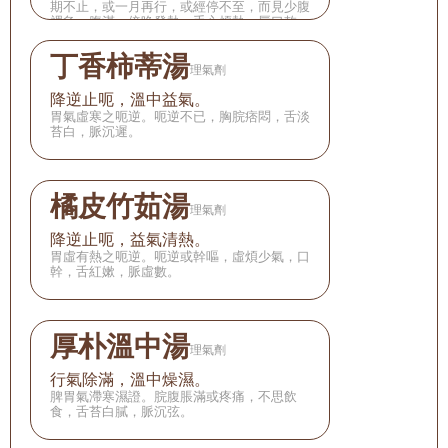
期不止，或一月再行，或經停不至，而見少腹
裡急，腹滿，傍晚發熱，手心煩熱，唇口乾
燥，舌質暗紅，脈細而澀。亦治婦人宮冷，久
不受孕。
丁香柿蒂湯
理氣劑
降逆止呃，溫中益氣。
胃氣虛寒之呃逆。呃逆不已，胸脘痞悶，舌淡
苔白，脈沉遲。
橘皮竹茹湯
理氣劑
降逆止呃，益氣清熱。
胃虛有熱之呃逆。呃逆或幹嘔，虛煩少氣，口
幹，舌紅嫰，脈虛數。
厚朴溫中湯
理氣劑
行氣除滿，溫中燥濕。
脾胃氣滯寒濕證。脘腹脹滿或疼痛，不思飲
食，舌苔白膩，脈沉弦。