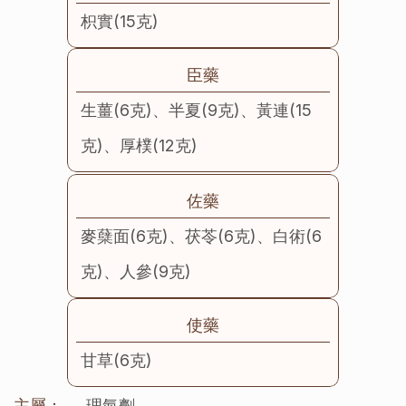
枳實(15克)
臣藥
生薑(6克)、半夏(9克)、黃連(15
克)、厚樸(12克)
佐藥
麥蘖面(6克)、茯苓(6克)、白術(6
克)、人參(9克)
使藥
甘草(6克)
主屬：
理氣劑