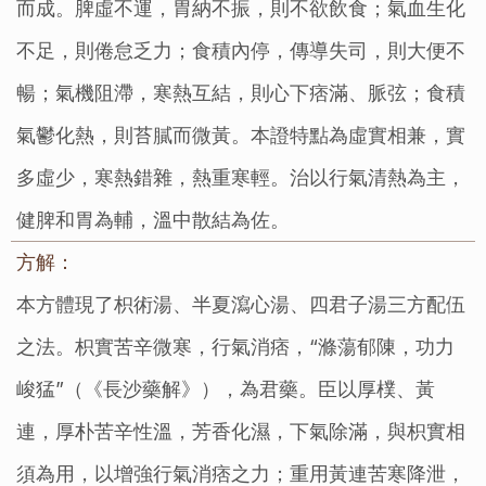
而成。脾虛不運，胃納不振，則不欲飲食；氣血生化
不足，則倦怠乏力；食積內停，傳導失司，則大便不
暢；氣機阻滯，寒熱互結，則心下痞滿、脈弦；食積
氣鬱化熱，則苔膩而微黃。本證特點為虛實相兼，實
多虛少，寒熱錯雜，熱重寒輕。治以行氣清熱為主，
健脾和胃為輔，溫中散結為佐。
方解：
本方體現了枳術湯、半夏瀉心湯、四君子湯三方配伍
之法。枳實苦辛微寒，行氣消痞，“滌蕩郁陳，功力
峻猛”（《長沙藥解》），為君藥。臣以厚樸、黃
連，厚朴苦辛性溫，芳香化濕，下氣除滿，與枳實相
須為用，以增強行氣消痞之力；重用黃連苦寒降泄，