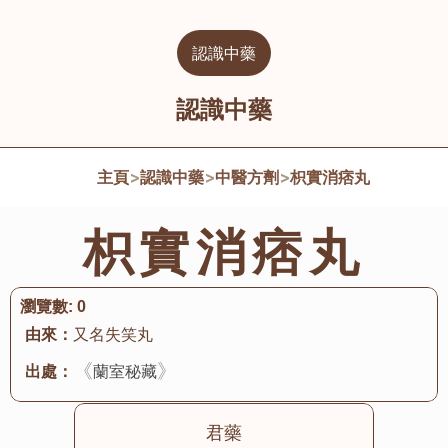
認識中藥
認識中藥
主頁
>
認識中藥
>
中醫方劑
>
枳實消痞丸
枳實消痞丸
瀏覽數:
0
由來：
又名失笑丸
《
》
出處：
蘭室秘藏
君藥