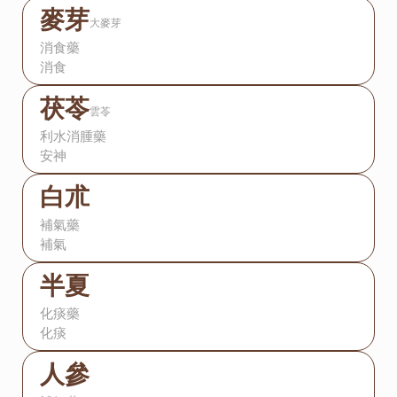
麥芽
大麥芽
消食藥
消食
茯苓
雲苓
利水消腫藥
安神
白朮
補氣藥
補氣
半夏
化痰藥
化痰
人參