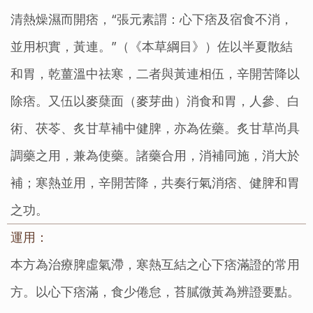
清熱燥濕而開痞，“張元素謂：心下痞及宿食不消，
並用枳實，黃連。”（《本草綱目》）佐以半夏散結
和胃，乾薑溫中祛寒，二者與黃連相伍，辛開苦降以
除痞。又伍以麥蘖面（麥芽曲）消食和胃，人參、白
術、茯苓、炙甘草補中健脾，亦為佐藥。炙甘草尚具
調藥之用，兼為使藥。諸藥合用，消補同施，消大於
補；寒熱並用，辛開苦降，共奏行氣消痞、健脾和胃
之功。
運用：
本方為治療脾虛氣滯，寒熱互結之心下痞滿證的常用
方。以心下痞滿，食少倦怠，苔膩微黃為辨證要點。