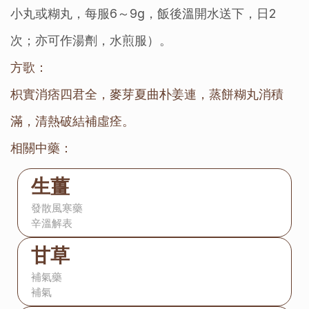
小丸或糊丸，每服6～9g，飯後溫開水送下，日2
次；亦可作湯劑，水煎服）。
方歌：
枳實消痞四君全，麥芽夏曲朴姜連，蒸餅糊丸消積
滿，清熱破結補虛痊。
相關中藥：
生薑
發散風寒藥
辛溫解表
甘草
補氣藥
補氣