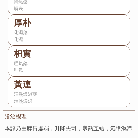
補氣藥
解表
厚朴
化濕藥
化濕
枳實
理氣藥
理氣
黃連
清熱燥濕藥
清熱燥濕
證治機理：
本證乃由脾胃虛弱，升降失司，寒熱互結，氣壅濕滯