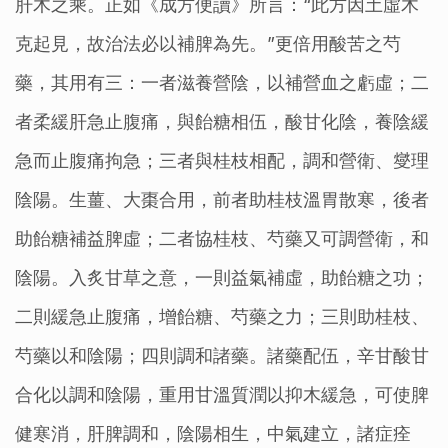
肝木之乘。正如《成方便讀》所言：“此方因土虛木
克起見，故治法必以補脾為先。”更倍用酸苦之芍
藥，其用有三：一者滋養營陰，以補營血之虧虛；二
者柔緩肝急止腹痛，與飴糖相伍，酸甘化陰，養陰緩
急而止腹痛拘急；三者與桂枝相配，調和營衛、燮理
陰陽。生薑、大棗合用，前者助桂枝溫胃散寒，後者
助飴糖補益脾虛；二者協桂枝、芍藥又可調營衛，和
陰陽。入炙甘草之意，一則益氣補虛，助飴糖之功；
二則緩急止腹痛，增飴糖、芍藥之力；三則助桂枝、
芍藥以和陰陽；四則調和諸藥。諸藥配伍，辛甘酸甘
合化以調和陰陽，重用甘溫質潤以抑木緩急，可使脾
健寒消，肝脾調和，陰陽相生，中氣建立，諸症痊