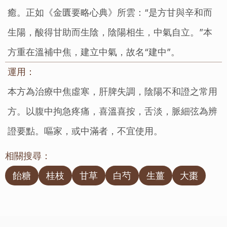
癒。正如《金匱要略心典》所雲：“是方甘與辛和而
生陽，酸得甘助而生陰，陰陽相生，中氣自立。”本
方重在溫補中焦，建立中氣，故名“建中”。
運用：
本方為治療中焦虛寒，肝脾失調，陰陽不和證之常用
方。以腹中拘急疼痛，喜溫喜按，舌淡，脈細弦為辨
證要點。嘔家，或中滿者，不宜使用。
相關搜尋：
飴糖
桂枝
甘草
白芍
生薑
大棗