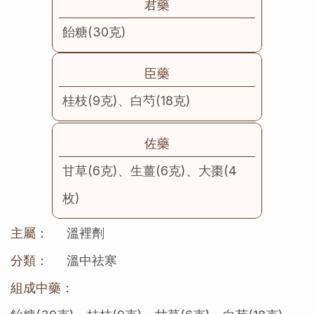
君藥
飴糖(30克)
臣藥
桂枝(9克)、白芍(18克)
佐藥
甘草(6克)、生薑(6克)、大棗(4
枚)
主屬：
溫裡劑
分類：
溫中祛寒
組成中藥：