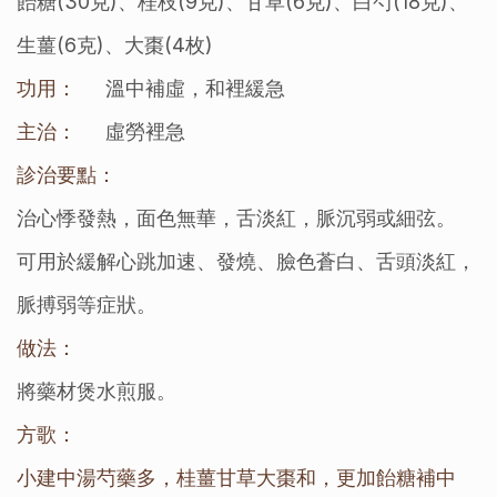
飴糖(30克)、桂枝(9克)、甘草(6克)、白芍(18克)、
生薑(6克)、大棗(4枚)
功用：
溫中補虛，和裡緩急
主治：
虛勞裡急
診治要點：
治心悸發熱，面色無華，舌淡紅，脈沉弱或細弦。
可用於緩解心跳加速、發燒、臉色蒼白、舌頭淡紅，
脈搏弱等症狀。
做法：
將藥材煲水煎服。
方歌：
小建中湯芍藥多，桂薑甘草大棗和，更加飴糖補中