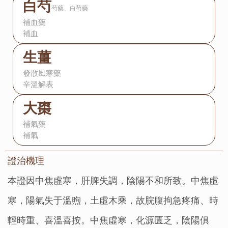
白芍
芍藥、白芍藥
補血藥
補血
生薑
發散風寒藥
辛溫解表
大棗
補氣藥
補氣
證治機理：
本證因中焦虛寒，肝脾失調，陰陽不和所致。中焦虛
寒，陽氣失于溫煦，土虛木乘，故脘腹拘急疼痛、時
輕時重、喜溫喜按。中焦虛寒，化源匱乏，陰陽俱