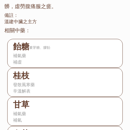
髒，虛勞腹痛服之瘥。
備註：
溫建中臟之主方
相關中藥：
飴糖
麥芽糖、膠飴
補氣藥
補虛
桂枝
發散風寒藥
辛溫解表
甘草
補氣藥
補氣