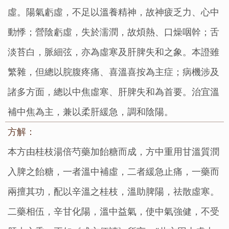
虛。陽氣虧虛，不足以溫養精神，故神疲乏力、心中
動悸；營陰虧虛，失於濡潤，故煩熱、口燥咽幹；舌
淡苔白，脈細弦，亦為虛寒及肝脾失和之象。本證雖
繁雜，但總以脘腹疼痛、喜溫喜按為主症；病機涉及
諸多方面，總以中焦虛寒、肝脾失和為首要。治宜溫
補中焦為主，兼以柔肝緩急，調和陰陽。
方解：
本方由桂枝湯倍芍藥加飴糖而成，方中重用甘溫質潤
入脾之飴糖，一者溫中補虛，二者緩急止痛，一藥而
兩擅其功，配以辛溫之桂枝，溫助脾陽，祛散虛寒。
二藥相伍，辛甘化陽，溫中益氣，使中氣強健，不受