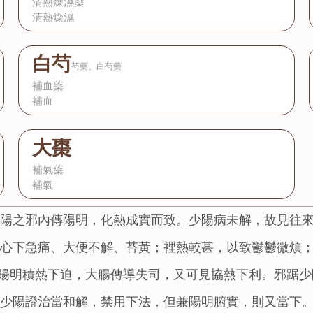
清熱燥濕藥
清熱燥濕
白芍
芍藥、白芍藥
補血藥
補血
大棗
補氣藥
補氣
少陽之邪內傳陽明，化熱成實而致。少陽病未解，故見往
或心下急痛、大便不解、苔黃；裡熱較甚，以致鬱鬱微煩
。若陽明積熱下迫，大腸傳導失司，又可見協熱下利。邪踞
少陽證治當和解，禁用下法，但兼陽明腑實，則又當下。