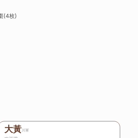
棗(4枚)
大黃
川軍