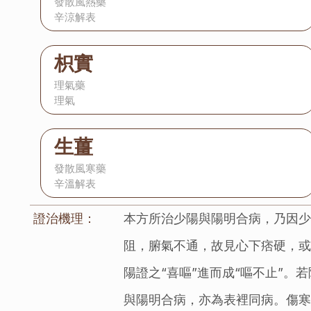
發散風熱藥
辛涼解表
枳實
理氣藥
理氣
生薑
發散風寒藥
辛溫解表
證治機理：
本方所治少陽與陽明合病，乃因
阻，腑氣不通，故見心下痞硬，
陽證之“喜嘔”進而成“嘔不止”
與陽明合病，亦為表裡同病。傷寒