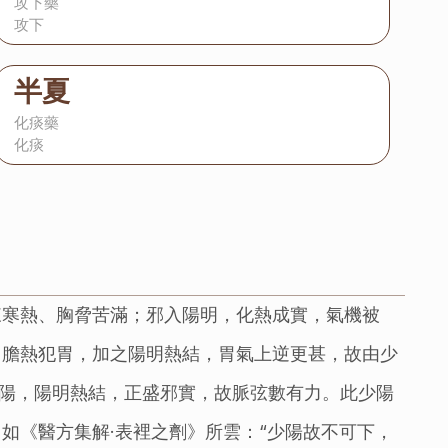
攻下藥
攻下
半夏
化痰藥
化痰
來寒熱、胸脅苦滿；邪入陽明，化熱成實，氣機被
；膽熱犯胃，加之陽明熱結，胃氣上逆更甚，故由少
少陽，陽明熱結，正盛邪實，故脈弦數有力。此少陽
如《醫方集解·表裡之劑》所雲：“少陽故不可下，