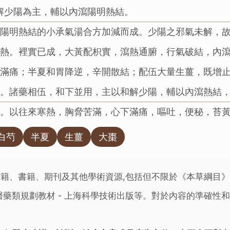
解少陽為主，輔以內瀉陽明熱結。
下陽明熱結的小承氣湯合方加減而成。少陽之邪氣未解，
鬱熱。裡實已成，大黃配枳實，瀉熱通腑，行氣破結，內
下滿痛；半夏和胃降逆，辛開散結；配伍大量生薑，既增
藥。諸藥相伍，和下並用，主以和解少陽，輔以內瀉熱結
方。以往來寒熱，胸脅苦滿，心下滿痛，嘔吐，便秘，苔
白芍
半夏
生薑
大棗
籍、書籍、期刊及其他學術資源,包括但不限於《本草綱目
藥類規劃教材 - 上海科學技術出版等。對於內容的準確性和