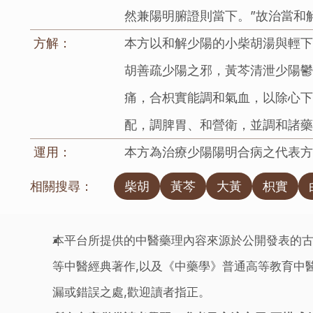
然兼陽明腑證則當下。”故治當和
方解：
本方以和解少陽的小柴胡湯與輕
胡善疏少陽之邪，黃芩清泄少陽
痛，合枳實能調和氣血，以除心
配，調脾胃、和營衛，並調和諸
運用：
本方為治療少陽陽明合病之代表
相關搜尋：
柴胡
黃芩
大黃
枳實
本平台所提供的中醫藥理內容來源於公開發表的古
等中醫經典著作,以及《中藥學》普通高等教育中醫
漏或錯誤之處,歡迎讀者指正。