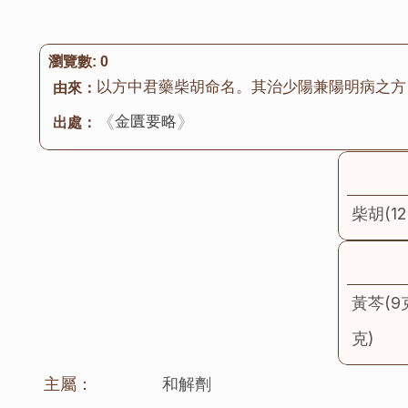
瀏覽數:
0
以方中君藥柴胡命名。其治少陽兼陽明病之方
由來：
《
》
金匱要略
出處：
柴胡(12
黃芩(9
克)
主屬：
和解劑