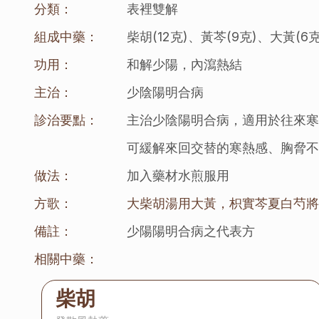
分類：
表裡雙解
組成中藥：
柴胡(12克)、黃芩(9克)、大黃(6
功用：
和解少陽，內瀉熱結
主治：
少陰陽明合病
診治要點：
主治少陰陽明合病，適用於往來
可緩解來回交替的寒熱感、胸脅
做法：
加入藥材水煎服用
方歌：
大柴胡湯用大黃，枳實芩夏白芍
備註：
少陽陽明合病之代表方
相關中藥：
柴胡