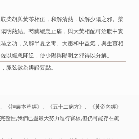
故取柴胡與黃芩相伍，和解清熱，以解少陽之邪。柴
瀉陽明熱結。芍藥緩急止痛，與大黃相配可治腹中實
止嘔之功，又解半夏之毒。大棗和中益氣，與生薑相
，佐以緩急降逆，使少陽與陽明之邪得以分解。
黃，脈弦數為辨證要點。
》、《神農本草經》、《五十二病方》、《黃帝內經》
完整性,我們已盡最大努力進行審核,但仍可能存在疏