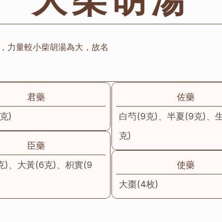
，力量較小柴胡湯為大，故名
君藥
佐藥
克)
白芍(9克)、半夏(9克)、生
克)
臣藥
克)、大黃(6克)、枳實(9
使藥
大棗(4枚)