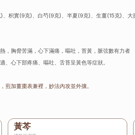
克)、枳實(9克)、白芍(9克)、半夏(9克)、生薑(15克)、大
寒熱，胸脅苦滿，心下滿痛，嘔吐，苔黃，脈弦數有力者
不適、心下部疼痛、嘔吐、舌苔呈黃色等症狀。
將，煎加薑棗表兼裡，妙法內攻並外攘。
黃芩