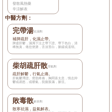
發散風熱藥
辛涼解表
中醫方劑：
完帶湯
祛濕劑
補脾疏肝，化濕止帶。
脾虛肝鬱，濕濁下注之帶下證。帶下色白，清
稀無臭，倦怠便溏，舌淡苔白，脈緩或濡弱。
柴胡疏肝散
理氣劑
疏肝解鬱，行氣止痛。
肝氣鬱滯證。脅肋疼痛，胸悶喜太息，情志抑
鬱或易怒，或噯氣，脘腹脹滿，脈弦。
敗毒散
解表劑
散寒祛濕，益氣解表。