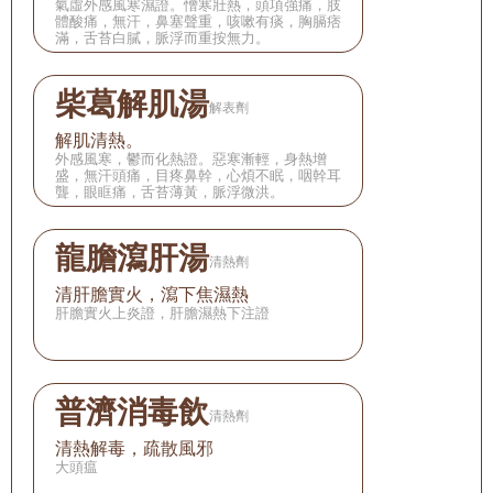
氣虛外感風寒濕證。憎寒壯熱，頭項強痛，肢
體酸痛，無汗，鼻塞聲重，咳嗽有痰，胸膈痞
滿，舌苔白膩，脈浮而重按無力。
柴葛解肌湯
解表劑
解肌清熱。
外感風寒，鬱而化熱證。惡寒漸輕，身熱增
盛，無汗頭痛，目疼鼻幹，心煩不眠，咽幹耳
聾，眼眶痛，舌苔薄黃，脈浮微洪。
龍膽瀉肝湯
清熱劑
清肝膽實火，瀉下焦濕熱
肝膽實火上炎證，肝膽濕熱下注證
普濟消毒飲
清熱劑
清熱解毒，疏散風邪
大頭瘟