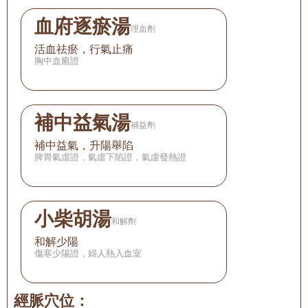
血府逐瘀湯
理血劑
活血祛瘀，行氣止痛
胸中血癒證
補中益氣湯
補益劑
補中益氣，升陽舉陷
脾胃氣虛證，氣虛下陷證，氣虛發熱證
小柴胡湯
和解劑
和解少陽
傷寒少陽證，婦人熱入血室
經脈穴位：