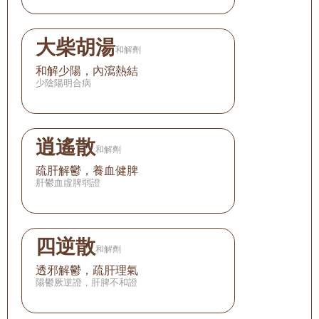
大柴胡湯
和解劑
和解少陽，內瀉熱結
少陰陽明合病
逍遙散
和解劑
疏肝解鬱，養血健脾
肝鬱血虛脾弱證
四逆散
和解劑
透邪解鬱，疏肝理氣
陽鬱厥逆證，肝脾不和證