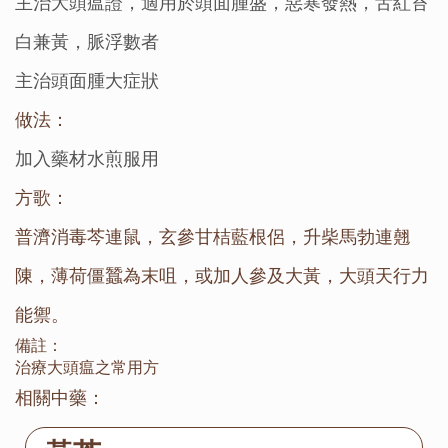
主治大頭瘟證，適用於頭面腫盛，惡寒發熱，舌紅苔
白兼黃，脈浮數者
主治頭面腫大症狀
做法：
加入藥材水煎服用
方歌：
普濟消毒芩連鼠，玄參甘桔藍根侶，升柴馬勃連翹
陳，薄荷僵蠶為末咀，或加人參及大黃，大頭天行力
能禦。
備註：
治療大頭瘟之常用方
相關中藥：