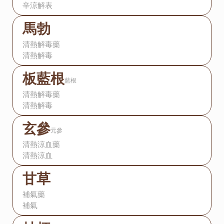
辛涼解表
馬勃
清熱解毒藥
清熱解毒
板藍根
藍根
清熱解毒藥
清熱解毒
玄參
元參
清熱涼血藥
清熱涼血
甘草
補氣藥
補氣