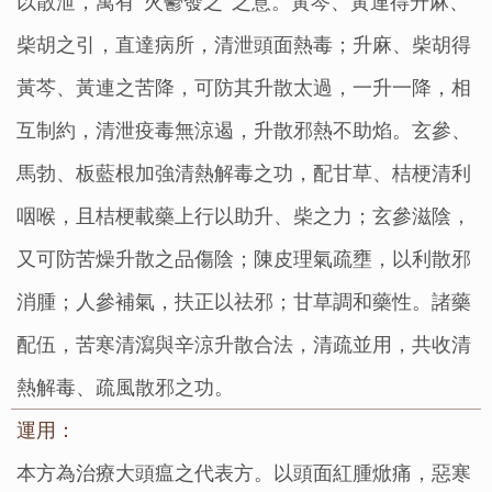
以散泄，寓有“火鬱發之”之意。黃芩、黃連得升麻、
柴胡之引，直達病所，清泄頭面熱毒；升麻、柴胡得
黃芩、黃連之苦降，可防其升散太過，一升一降，相
互制約，清泄疫毒無涼遏，升散邪熱不助焰。玄參、
馬勃、板藍根加強清熱解毒之功，配甘草、桔梗清利
咽喉，且桔梗載藥上行以助升、柴之力；玄參滋陰，
又可防苦燥升散之品傷陰；陳皮理氣疏壅，以利散邪
消腫；人參補氣，扶正以祛邪；甘草調和藥性。諸藥
配伍，苦寒清瀉與辛涼升散合法，清疏並用，共收清
熱解毒、疏風散邪之功。
運用：
本方為治療大頭瘟之代表方。以頭面紅腫焮痛，惡寒