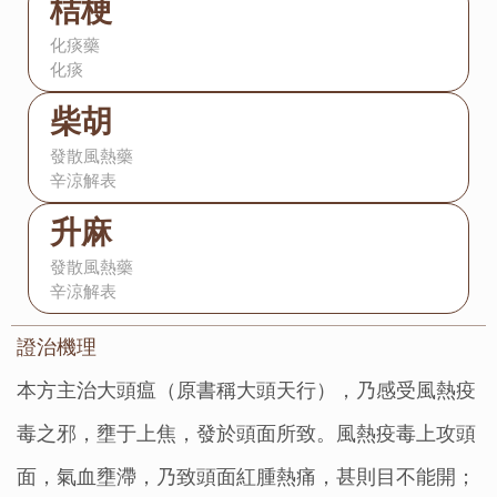
桔梗
化痰藥
化痰
柴胡
發散風熱藥
辛涼解表
升麻
發散風熱藥
辛涼解表
證治機理：
本方主治大頭瘟（原書稱大頭天行），乃感受風熱疫
毒之邪，壅于上焦，發於頭面所致。風熱疫毒上攻頭
面，氣血壅滯，乃致頭面紅腫熱痛，甚則目不能開；