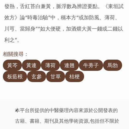
發熱，舌紅苔白兼黃，脈浮數為辨證要點。《東垣試
效方》論“時毒治驗”中，稱本方“或加防風、薄荷、
川芎、當歸身”“如大便硬，加酒煨大黃一錢或二錢以
利之”。
相關搜尋：
黃芩
黃連
薄荷
連翹
牛蒡子
馬勃
板藍根
玄參
甘草
桔梗
本平台所提供的中醫藥理內容來源於公開發表的
古籍、書籍、期刊及其他學術資源,包括但不限於