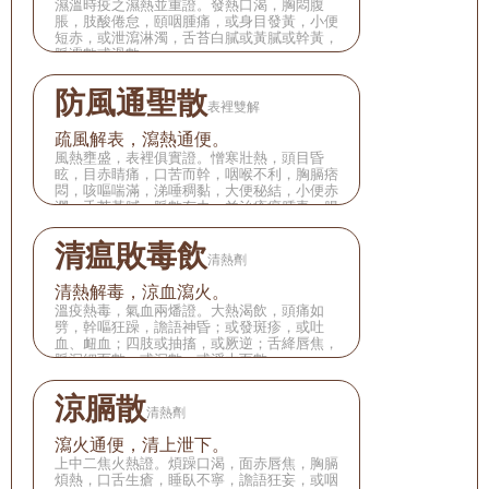
濕溫時疫之濕熱並重證。發熱口渴，胸悶腹
脹，肢酸倦怠，頤咽腫痛，或身目發黃，小便
短赤，或泄瀉淋濁，舌苔白膩或黃膩或幹黃，
脈濡數或滑數。
防風通聖散
表裡雙解
疏風解表，瀉熱通便。
風熱壅盛，表裡俱實證。憎寒壯熱，頭目昏
眩，目赤睛痛，口苦而幹，咽喉不利，胸膈痞
悶，咳嘔喘滿，涕唾稠黏，大便秘結，小便赤
澀，舌苔黃膩，脈數有力。並治瘡瘍腫毒，腸
風痔漏，鼻赤，癮疹等。
清瘟敗毒飲
清熱劑
清熱解毒，涼血瀉火。
溫疫熱毒，氣血兩燔證。大熱渴飲，頭痛如
劈，幹嘔狂躁，譫語神昏；或發斑疹，或吐
血、衄血；四肢或抽搐，或厥逆；舌絳唇焦，
脈沉細而數，或沉數，或浮大而數。
涼膈散
清熱劑
瀉火通便，清上泄下。
上中二焦火熱證。煩躁口渴，面赤唇焦，胸膈
煩熱，口舌生瘡，睡臥不寧，譫語狂妄，或咽