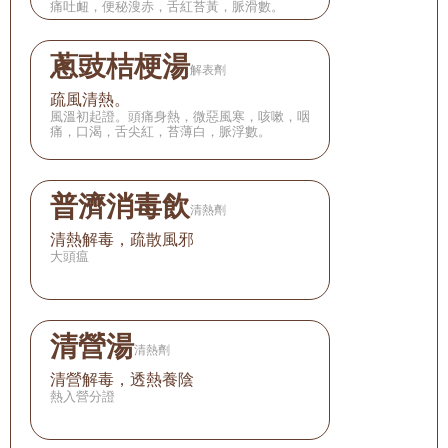
痛吐衄，便秘溲赤，舌紅苔黃，脈滑數。
蔥豉桔梗湯
解表劑
疏風清熱。
風溫初起證。頭痛身熱，微惡風寒，咳嗽，咽
痛，口渴，舌尖紅，苔薄白，脈浮數。
普濟消毒飲
清熱劑
清熱解毒，疏散風邪
大頭瘟
清營湯
清熱劑
清營解毒，透熱養陰
熱入營分證