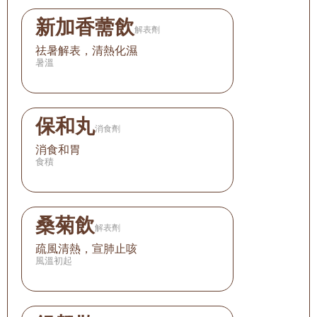
新加香薷飲
解表劑
祛暑解表，清熱化濕
暑溫
保和丸
消食劑
消食和胃
食積
桑菊飲
解表劑
疏風清熱，宣肺止咳
風溫初起