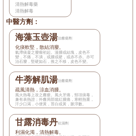
清熱解毒藥
清熱解毒
中醫方劑：
海藻玉壺湯
治癰瘍劑
化痰軟堅，散結消癭。
氣滯痰凝之癭瘤初起。漫腫或結塊，皮色不
變，不痛，不潰，或腫或硬，或赤不赤。亦可
治石癭，堅硬如石，推之不移，皮色不變。
牛蒡解肌湯
治癰瘍劑
疏風清熱，涼血消腫。
風火熱毒上攻之癰瘡。風火牙痛，頸項痰毒，
兼有表熱證；外癰局部焮紅腫痛，寒輕熱重，
汗少口渴，小便黃，苔白或黃，脈浮數。
甘露消毒丹
祛濕劑
利濕化濁，清熱解毒。