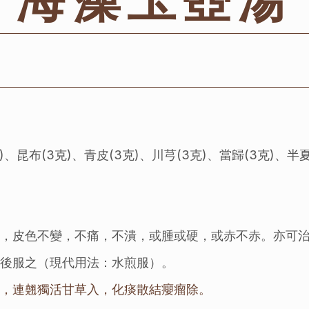
)、昆布(3克)、青皮(3克)、川芎(3克)、當歸(3克)、半
塊，皮色不變，不痛，不潰，或腫或硬，或赤不赤。亦可
前後服之（現代用法：水煎服）。
母，連翹獨活甘草入，化痰散結癭瘤除。