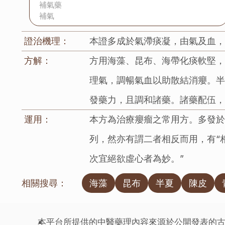
補氣藥
補氣
證治機理：
本證多成於氣滯痰凝，由氣及血
方解：
方用海藻、昆布、海帶化痰軟堅
理氣，調暢氣血以助散結消癭。
發藥力，且調和諸藥。諸藥配伍
運用：
本方為治療癭瘤之常用方。多發於
列，然亦有謂二者相反而用，有“
次宜絕欲虛心者為妙。”
相關搜尋：
海藻
昆布
半夏
陳皮
本平台所提供的中醫藥理內容來源於公開發表的古