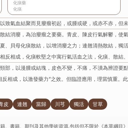
化痰藥
化痰
，以致氣血結聚而見癭瘤初起，或腫或硬，或赤不赤，但
，散結消癭，為治癭瘤之要藥。青皮、陳皮行氣解鬱，使
半夏、貝母化痰散結，以增消癭之力；連翹清熱散結，獨
，相反相成，化痰軟堅之中寓行氣活血之法，化痰、散結
頸部，以漫腫或結塊，皮色不變，不痛，不潰為辨證要點
相反相成，以激發藥力”之效。但臨證應用，理當慎重。
青皮
連翹
當歸
川芎
獨活
甘草
籍、書籍、期刊及其他學術資源,包括但不限於《本草綱目