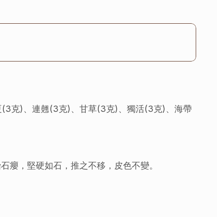
夏(3克)、連翹(3克)、甘草(3克)、獨活(3克)、海帶
治石癭，堅硬如石，推之不移，皮色不變。