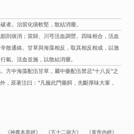
未破者。治當化痰軟堅，散結消癭。
氣順則痰消；當歸、川芎活血調營。四味相合，活血
活辛散通絡。甘草與海藻相反，取其相反相成，以激
、行氣、活血並施，以散結消癭。
。方中海藻配伍甘草，屬中藥配伍禁忌“十八反”之
此外，原著注曰：“凡服此門藥餌，先斷厚味大葷，
》、《神農本草經》、《五十二病方》、《黃帝內經》