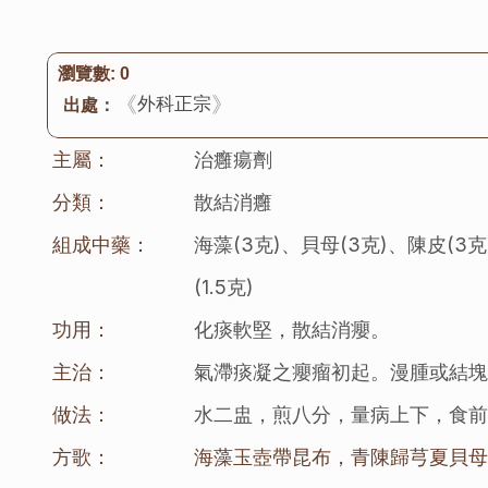
瀏覽數:
0
《
》
外科正宗
出處：
主屬：
治癰瘍劑
分類：
散結消癰
組成中藥：
海藻(3克)、貝母(3克)、陳皮(3克
(1.5克)
功用：
化痰軟堅，散結消癭。
主治：
氣滯痰凝之癭瘤初起。漫腫或結
做法：
水二盅，煎八分，量病上下，食
方歌：
海藻玉壺帶昆布，青陳歸芎夏貝