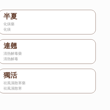
半夏
化痰藥
化痰
連翹
清熱解毒藥
清熱解毒
獨活
祛風濕散寒藥
祛風濕散寒