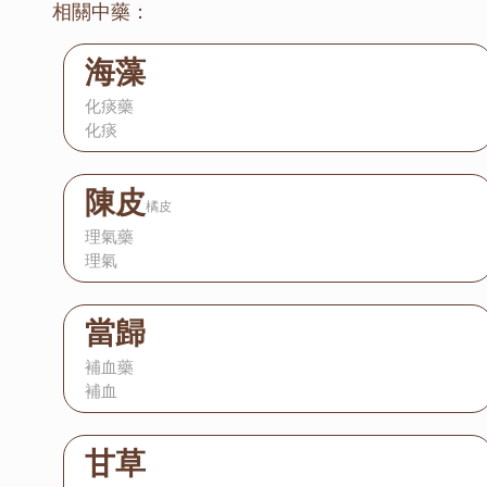
相關中藥：
海藻
化痰藥
化痰
陳皮
橘皮
理氣藥
理氣
當歸
補血藥
補血
甘草