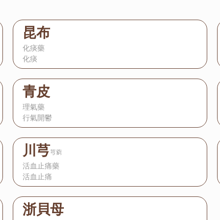
昆布
化痰藥
化痰
青皮
理氣藥
行氣開鬱
川芎
芎藭
活血止痛藥
活血止痛
浙貝母