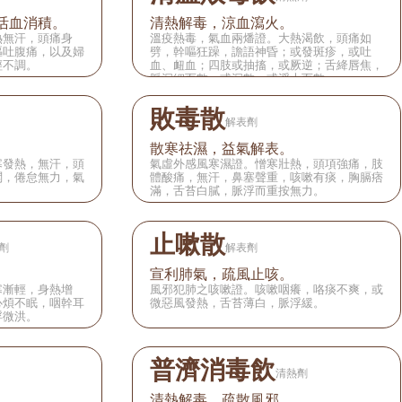
活血消積。
清熱解毒，涼血瀉火。
熱無汗，頭痛身
溫疫熱毒，氣血兩燔證。大熱渴飲，頭痛如
嘔吐腹痛，以及婦
劈，幹嘔狂躁，譫語神昏；或發斑疹，或吐
經不調。
血、衄血；四肢或抽搐，或厥逆；舌絳唇焦，
脈沉細而數，或沉數，或浮大而數。
敗毒散
解表劑
散寒祛濕，益氣解表。
寒發熱，無汗，頭
氣虛外感風寒濕證。憎寒壯熱，頭項強痛，肢
悶，倦怠無力，氣
體酸痛，無汗，鼻塞聲重，咳嗽有痰，胸膈痞
滿，舌苔白膩，脈浮而重按無力。
止嗽散
劑
解表劑
宣利肺氣，疏風止咳。
寒漸輕，身熱增
風邪犯肺之咳嗽證。咳嗽咽癢，咯痰不爽，或
心煩不眠，咽幹耳
微惡風發熱，舌苔薄白，脈浮緩。
浮微洪。
普濟消毒飲
清熱劑
清熱解毒，疏散風邪