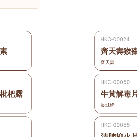
HKC-00024
素
齊天壽猴
齊天壽
HKC-00050
枇杷露
牛黃解毒
長城牌
HKC-00055
清肺抑火