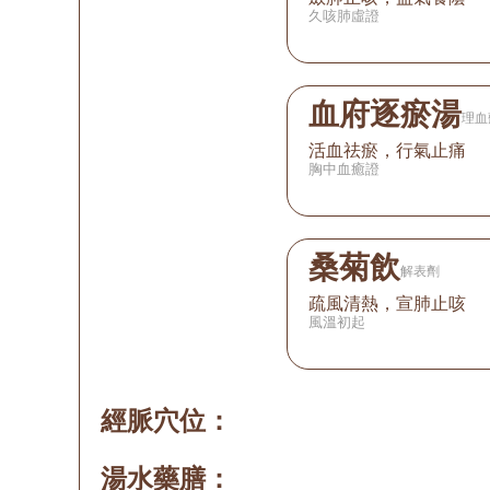
久咳肺虛證
血府逐瘀湯
理血
活血祛瘀，行氣止痛
胸中血癒證
桑菊飲
解表劑
疏風清熱，宣肺止咳
風溫初起
經脈穴位：
湯水藥膳：