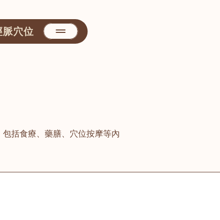
經脈穴位
，包括食療、藥膳、穴位按摩等內
善醫堂
屯門