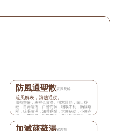
防風通聖散
表裡雙解
疏風解表，瀉熱通便。
風熱壅盛，表裡俱實證。憎寒壯熱，頭目昏
眩，目赤睛痛，口苦而幹，咽喉不利，胸膈痞
悶，咳嘔喘滿，涕唾稠黏，大便秘結，小便赤
澀，舌苔黃膩，脈數有力。並治瘡瘍腫毒，腸
風痔漏，鼻赤，癮疹等。
加減葳蕤湯
解表劑