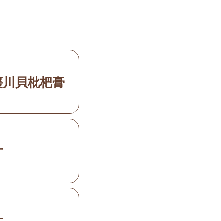
棗川貝枇杷膏
片
片