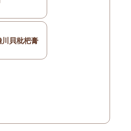
膽川貝枇杷膏