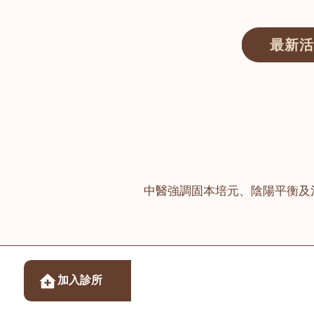
最新活
醫師匯ECWAY｜香港中醫資訊及服務平台
中醫強調固本培元、陰陽平衡及
醫樂坊醫療集團有限
加入診所
佐敦