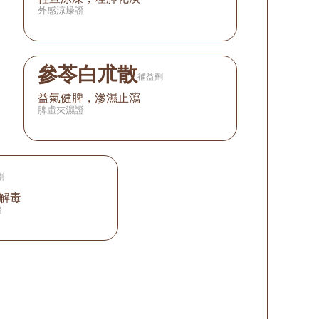
外感涼燥證
參苓白朮散
補益劑
益氣健脾，滲濕止瀉
脾虛夾濕證
劑
解毒
證