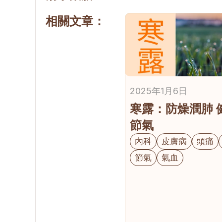
相關文章：
2025年1月6日
寒露：防燥潤肺 
節氣
內科
皮膚病
頭痛
節氣
氣血