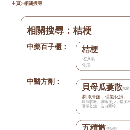
主頁
>
相關搜尋
相關搜尋：
桔梗
中藥百子櫃：
桔梗
化痰藥
化痰
中醫方劑：
貝母瓜蔞散
祛痰
潤肺清熱，理氣化痰。
燥痰咳嗽。咳嗽痰少，咯痰
咽喉乾燥，苔白而幹。
五積散
清熱劑