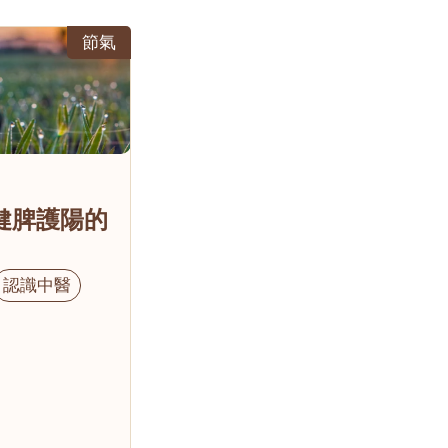
節氣
健脾護陽的
認識中醫