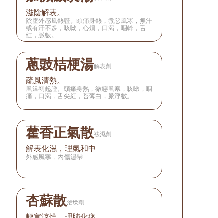
滋陰解表。
陰虛外感風熱證。頭痛身熱，微惡風寒，無汗
或有汗不多，咳嗽，心煩，口渴，咽幹，舌
紅，脈數。
蔥豉桔梗湯
解表劑
疏風清熱。
風溫初起證。頭痛身熱，微惡風寒，咳嗽，咽
痛，口渴，舌尖紅，苔薄白，脈浮數。
藿香正氣散
祛濕劑
解表化濕，理氣和中
外感風寒，內傷濕帶
杏蘇散
治燥劑
輕宣涼燥，理肺化痰