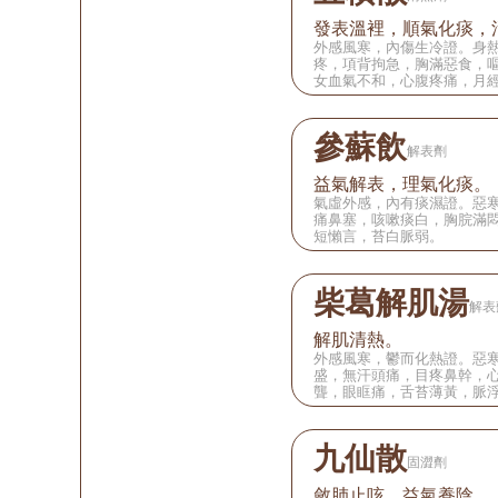
發表溫裡，順氣化痰，
外感風寒，內傷生冷證。身
疼，項背拘急，胸滿惡食，
女血氣不和，心腹疼痛，月
參蘇飲
解表劑
益氣解表，理氣化痰。
氣虛外感，內有痰濕證。惡
痛鼻塞，咳嗽痰白，胸脘滿
短懶言，苔白脈弱。
柴葛解肌湯
解表
解肌清熱。
外感風寒，鬱而化熱證。惡
盛，無汗頭痛，目疼鼻幹，
聾，眼眶痛，舌苔薄黃，脈
九仙散
固澀劑
斂肺止咳，益氣養陰