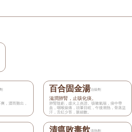
百合固金湯
劑
治燥劑
滋潤肺腎，止咳化痰。
不爽，澀而難出，
肺腎陰虧，虛火上炎證。咳嗽氣喘，痰中帶
血，咽喉燥痛，頭暈目眩，午後潮熱，骨蒸盜
汗，舌紅少苔，脈細數。
清瘟敗毒飲
清熱劑