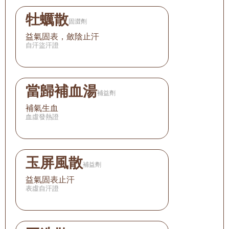
牡蠣散
固澀劑
益氣固表，斂陰止汗
自汗盜汗證
當歸補血湯
補益劑
補氣生血
血虛發熱證
玉屏風散
補益劑
益氣固表止汗
表虛自汗證