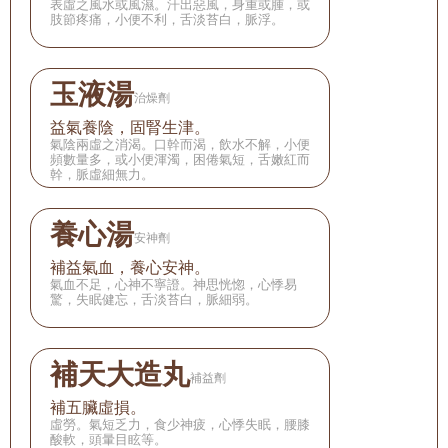
表虛之風水或風濕。汗出惡風，身重或腫，或
肢節疼痛，小便不利，舌淡苔白，脈浮。
玉液湯
治燥劑
益氣養陰，固腎生津。
氣陰兩虛之消渴。口幹而渴，飲水不解，小便
頻數量多，或小便渾濁，困倦氣短，舌嫩紅而
幹，脈虛細無力。
養心湯
安神劑
補益氣血，養心安神。
氣血不足，心神不寧證。神思恍惚，心悸易
驚，失眠健忘，舌淡苔白，脈細弱。
補天大造丸
補益劑
補五臟虛損。
虛勞。氣短乏力，食少神疲，心悸失眠，腰膝
酸軟，頭暈目眩等。