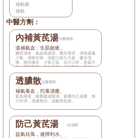
補氣藥
補氣
中醫方劑：
內補黃芪湯
治癰瘍劑
溫補氣血，生肌斂瘡。
癰疽潰後，氣血兩虛證。癰疽發背，潰後虛羸
少氣，潰瘍作痛，或瘡口經久不斂，膿水清
稀，倦怠懶言，少食乏味，自汗口幹，夜寐不
安，間有發熱，經久不退，舌淡苔白，脈細
弱。
透膿散
治癰瘍劑
補氣養血，托毒潰癰。
氣血兩虛，瘡癰膿成難潰。瘡癰內已成膿，無
力外潰，漫腫無頭，或酸脹熱痛。
防己黃芪湯　
祛濕劑
益氣祛風，健脾利水。