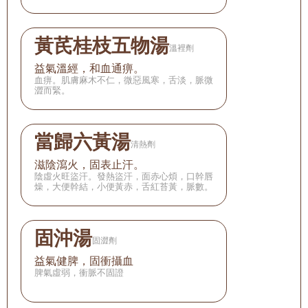
黃芪桂枝五物湯
溫裡劑
益氣溫經，和血通痹。
血痹。肌膚麻木不仁，微惡風寒，舌淡，脈微
澀而緊。
當歸六黃湯
清熱劑
滋陰瀉火，固表止汗。
陰虛火旺盜汗。發熱盜汗，面赤心煩，口幹唇
燥，大便幹結，小便黃赤，舌紅苔黃，脈數。
固沖湯
固澀劑
益氣健脾，固衝攝血
脾氣虛弱，衝脈不固證