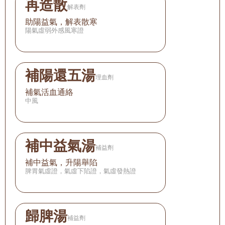
再造散
解表劑
助陽益氣，解表散寒
陽氣虛弱外感風寒證
補陽還五湯
理血劑
補氣活血通絡
中風
補中益氣湯
補益劑
補中益氣，升陽舉陷
脾胃氣虛證，氣虛下陷證，氣虛發熱證
歸脾湯
補益劑