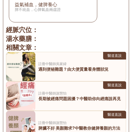
益氣補血，健脾養心
脾不統血，心脾氣血兩虛證
經脈穴位：
湯水藥膳：
相關文章：
醫道直說
註冊中醫師
吳家緯
遇到便秘難題？由大便質量看身體狀況
醫道直說
註冊中醫師
謝慧怡
長期被經痛問題困擾？中醫助你向經痛說再見
醫道直說
註冊中醫師
謝慧怡
脾臟不好 美顏難求?中醫教你健脾養顏的方法