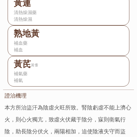
黃連
清熱燥濕藥
清熱燥濕
熟地黃
補血藥
補血
黃芪
黃耆
補氣藥
補氣
證治機理：
本方所治盜汗為陰虛火旺所致。腎陰虧虛不能上濟心
火，則心火獨亢，致虛火伏藏于陰分，寐則衛氣行
陰，助長陰分伏火，兩陽相加，迫使陰液失守而盜