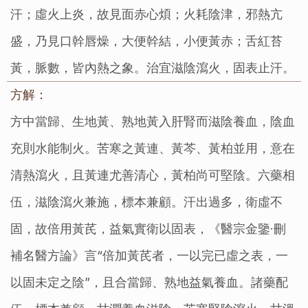
汗；虛火上炎，故見面赤心煩；火耗陰津，邪熱亢
盛，乃見口幹唇燥，大便幹結，小便黃赤；舌紅苔
黃，脈數，皆內熱之象。治宜滋陰瀉火，固表止汗。
方解：
方中當歸、生地黃、熟地黃入肝腎而滋陰養血，陰血
充則水能制火。苦寒之黃連、黃芩、黃柏並用，意在
清熱瀉火，且黃連尤善清心，黃柏尚可堅陰。六藥相
伍，滋陰瀉火兼施，標本兼顧。汗出過多，衛虛不
固，故倍用黃芪，益氣實衛以固表，《醫宗金鑒·刪
補名醫方論》言“倍加黃芪者，一以完已虛之表，一
以固未定之陰”，且合當歸、熟地益氣養血。諸藥配