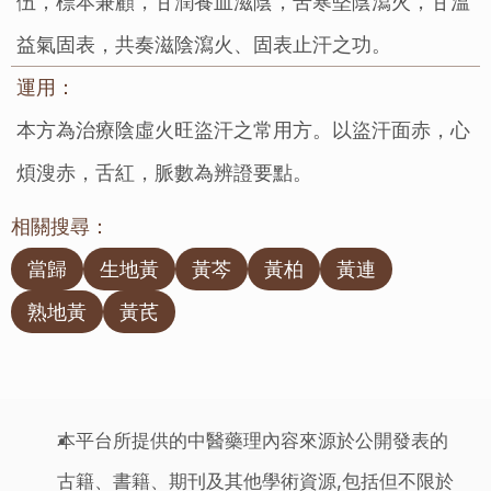
伍，標本兼顧，甘潤養血滋陰，苦寒堅陰瀉火，甘溫
益氣固表，共奏滋陰瀉火、固表止汗之功。
運用：
本方為治療陰虛火旺盜汗之常用方。以盜汗面赤，心
煩溲赤，舌紅，脈數為辨證要點。
相關搜尋：
當歸
生地黃
黃芩
黃柏
黃連
熟地黃
黃芪
本平台所提供的中醫藥理內容來源於公開發表的
古籍、書籍、期刊及其他學術資源,包括但不限於