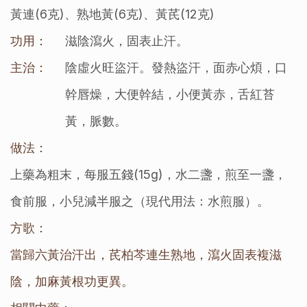
黃連(6克)、熟地黃(6克)、黃芪(12克)
功用：
滋陰瀉火，固表止汗。
主治：
陰虛火旺盜汗。發熱盜汗，面赤心煩，口
幹唇燥，大便幹結，小便黃赤，舌紅苔
黃，脈數。
做法：
上藥為粗末，每服五錢(15g)，水二盞，煎至一盞，
食前服，小兒減半服之（現代用法：水煎服）。
方歌：
當歸六黃治汗出，芪柏芩連生熟地，瀉火固表複滋
陰，加麻黃根功更異。