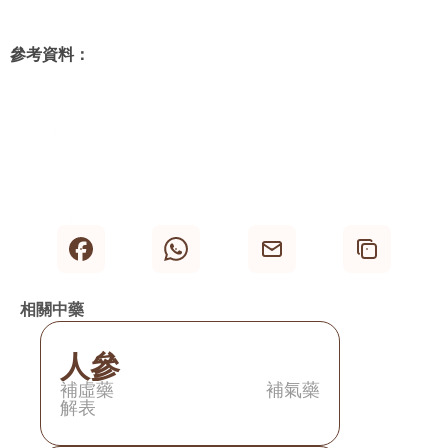
食。作適定時，飲食適量，不捱饑過飽。配合適量的運
動，有助身體保持穩健，以達致「治未病」之效果。
參考資料：
>>想知道自己屬於哪種體質？立即測試！<<
《九種體質使用手冊》王琦
《中醫體質分類與判定》中華中醫藥學會
中醫九種體質分類 – 東華三院
體質分型 – 博愛中醫
相關中藥
人參
補虛藥
補氣藥
解表