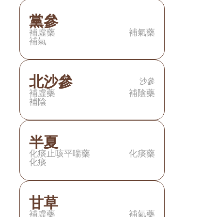
黨參
補虛藥
補氣藥
補氣
北沙參
沙參
補虛藥
補陰藥
補陰
半夏
化痰止咳平喘藥
化痰藥
化痰
甘草
補虛藥
補氣藥