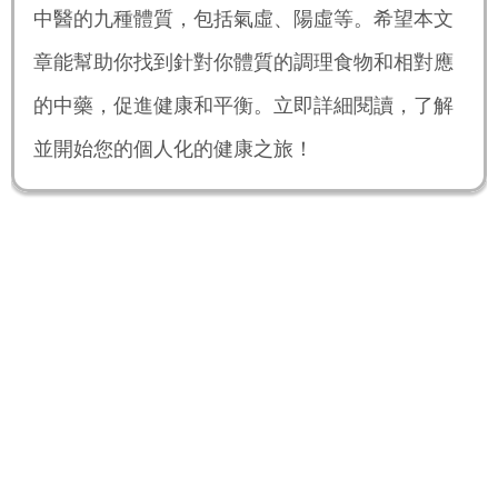
中醫的九種體質，包括氣虛、陽虛等。希望本文
章能幫助你找到針對你體質的調理食物和相對應
的中藥，促進健康和平衡。立即詳細閱讀，了解
並開始您的個人化的健康之旅！
根據中華中醫藥學會於2009年所發佈的《中醫體質分類
與判定》標準，人類的體質主要可被分為平和質、氣虛
質、陽虛質、陰虛質、痰濕質、濕熱質、血瘀質、氣鬱
質、特稟質九個類型。
不過，除了平和體質外，大部分人可具有多種不同的體
質，經常會聽到的「陰虛濕熱」就是現代人中常見的多重
體質之一。