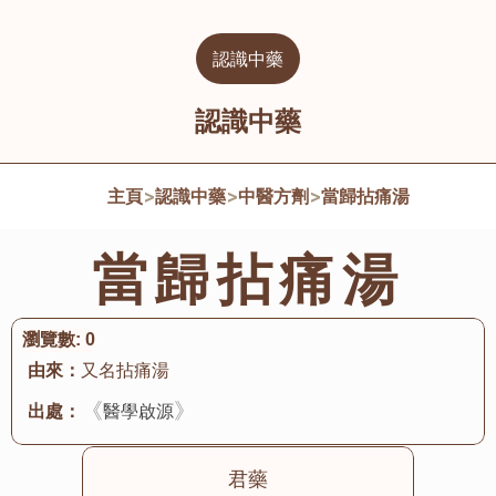
認識中藥
認識中藥
主頁
>
認識中藥
>
中醫方劑
>
當歸拈痛湯
當歸拈痛湯
瀏覽數:
0
由來：
又名拈痛湯
《
》
出處：
醫學啟源
君藥