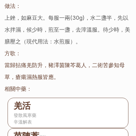
做法：
上銼，如麻豆大。每服一兩(30g)，水二盞半，先以
水拌濕，候少時，煎至一盞，去滓溫服。待少時，美
膳壓之（現代用法：水煎服）。
方歌：
當歸拈痛羌防升，豬澤茵陳芩葛人，二術苦參知母
草，瘡瘍濕熱服皆應。
相關中藥：
羌活
發散風寒藥
辛溫解表
茵陳蒿