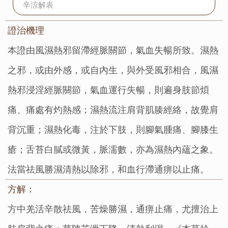
辛涼解表
證治機理：
本證由風濕熱邪留滯經脈關節，氣血失暢所致。濕熱
之邪，或由外感，或自內生，與外受風邪相合，風濕
熱邪浸淫經脈關節，氣血運行失暢，則遍身肢節煩
痛、痛處有灼熱感；濕熱流注肩背肌腠經絡，故覺肩
背沉重；濕熱化毒，注於下肢，則腳氣腫痛、腳膝生
瘡；舌苔白膩或微黃，脈濡數，亦為濕熱內蘊之象。
法當祛風勝濕清熱以除邪，和血行滯通痹以止痛。
方解：
方中羌活辛散祛風，苦燥勝濕，通痹止痛，尤擅治上