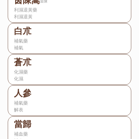
茵陳
利濕退黃藥
利濕退黃
白朮
補氣藥
補氣
蒼朮
化濕藥
化濕
人參
補氣藥
解表
當歸
補血藥