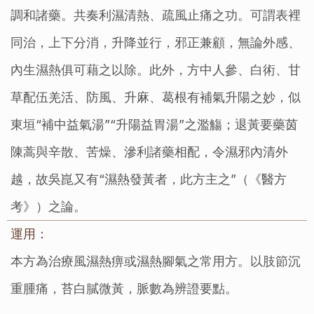
調和諸藥。共奏利濕清熱、疏風止痛之功。可謂表裡
同治，上下分消，升降並行，邪正兼顧，無論外感、
內生濕熱俱可藉之以除。此外，方中人參、白術、甘
草配伍羌活、防風、升麻、葛根有補氣升陽之妙，似
東垣“補中益氣湯”“升陽益胃湯”之濫觴；退黃要藥茵
陳蒿與辛散、苦燥、滲利諸藥相配，令濕邪內清外
越，故吳崑又有“濕熱發黃者，此方主之”（《醫方
考》）之論。
運用：
本方為治療風濕熱痹或濕熱腳氣之常用方。以肢節沉
重腫痛，苔白膩微黃，脈數為辨證要點。