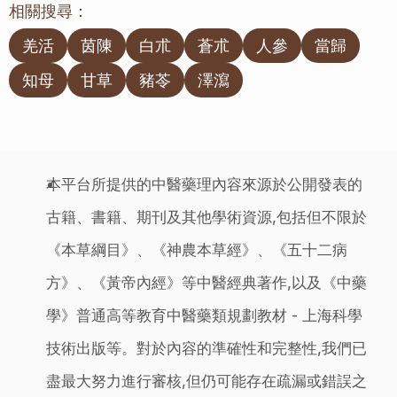
相關搜尋：
羌活
茵陳
白朮
蒼朮
人參
當歸
知母
甘草
豬苓
澤瀉
本平台所提供的中醫藥理內容來源於公開發表的
古籍、書籍、期刊及其他學術資源,包括但不限於
《本草綱目》、《神農本草經》、《五十二病
方》、《黃帝內經》等中醫經典著作,以及《中藥
學》普通高等教育中醫藥類規劃教材 - 上海科學
技術出版等。對於內容的準確性和完整性,我們已
盡最大努力進行審核,但仍可能存在疏漏或錯誤之