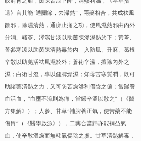
肢肩背之痛；茵陳苦泄下降，清熱利濕，《本草拾
遺》言其能“通關節，去滯熱”，兩藥相合，共成祛風
散邪，除濕清熱，通痹止痛之功，使風濕熱邪由內外
分消。豬苓、澤瀉甘淡以助茵陳滲濕熱於下；黃芩、
苦參寒涼以助茵陳清熱毒於內。入防風、升麻、葛根
辛散以助羌活祛風濕於外；蒼術辛溫，擅除內外之
濕；白術甘溫，專以健脾燥濕；知母苦寒質潤，既可
助諸藥清熱之力，又可防苦燥滲利傷陰之偏；當歸養
血活血，“血壅不流則為痛，當歸辛溫以散之”（《醫
方集解》）；人參、甘草“補脾養正氣，使苦藥不能
傷胃”（《醫學啟源》），二藥合當歸亦能補益氣
血，使辛散溫燥而無耗氣傷陰之虞。甘草清熱解毒，