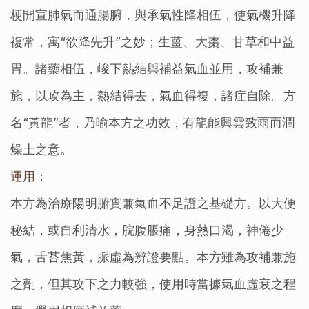
梗開宣肺氣而通腸腑，與承氣性降相伍，使氣機升降
複常，寓“欲降先升”之妙；生薑、大棗、甘草和中益
胃。諸藥相伍，峻下熱結與補益氣血並用，攻補兼
施，以攻為主，熱結得去，氣血得複，諸症自除。方
名“黃龍”者，乃喻本方之功效，有龍能興雲致雨而潤
燥土之意。
運用：
本方為治療陽明腑實兼氣血不足證之基礎方。以大便
秘結，或自利清水，脘腹脹痛，身熱口渴，神倦少
氣，舌苔焦黃，脈虛為辨證要點。本方雖為攻補兼施
之劑，但其攻下之力較強，使用時當據氣血虛衰之程