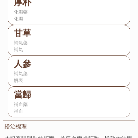
厚朴
化濕藥
化濕
甘草
補氣藥
補氣
人參
補氣藥
解表
當歸
補血藥
補血
證治機理：