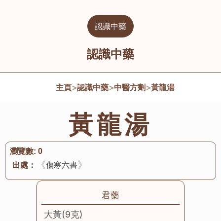
認識中藥
認識中藥
主頁
>
認識中藥
>
中醫方劑
>
黃龍湯
黃龍湯
瀏覽數:
0
《
》
出處：
傷寒六書
君藥
大黃(9克)