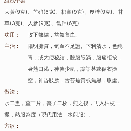
組成中藥：
大黃(9克)、芒硝(6克)、枳實(9克)、厚樸(9克)、甘
草(3克)、人參(9克)、當歸(6克)
功用：
攻下熱結，益氣養血。
主治：
陽明腑實，氣血不足證。下利清水，色純
青，或大便秘結，脘腹脹滿，腹痛拒按，
身熱口渴，神倦少氣，譫語甚或循衣撮
空，神昏肢厥，舌苔焦黃或焦黑，脈虛。
做法：
水二盅，薑三片，棗子二枚，煎之後，再入桔梗一
撮，熱服為度（現代用法：水煎服）。
方歌：