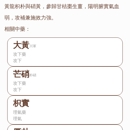
黃龍枳朴與硝黃，參歸甘桔棗生薑，陽明腑實氣血
弱，攻補兼施效力強。
相關中藥：
大黃
川軍
攻下藥
攻下
芒硝
朴硝
攻下藥
攻下
枳實
理氣藥
理氣