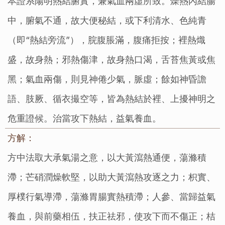
本證系陽明熱結腑實，兼氣血兩虛所致。燥熱內結腸
中，腑氣不通，故大便秘結，或下利清水、色純青
（即“熱結旁流”），脘腹脹滿，腹痛拒按；裡熱熾
盛，故身熱；邪熱傷津，故身熱口渴，舌苔焦黃或焦
黑；氣血兩傷，則見神倦少氣，脈虛；餘如神昏譫
語、肢厥、循衣撮空等，皆為熱結於裡、上擾神明之
危重證候。治當攻下熱結，益氣養血。
方解：
方中法取大承氣湯之意，以大黃瀉熱通便，蕩滌積
滯；芒硝潤燥軟堅，以助大黃瀉熱攻逐之力；枳實、
厚樸行氣導滯，蕩滌胃腸實熱積滯；人參、當歸益氣
養血，與前藥相伍，扶正祛邪，使攻下而不傷正；桔