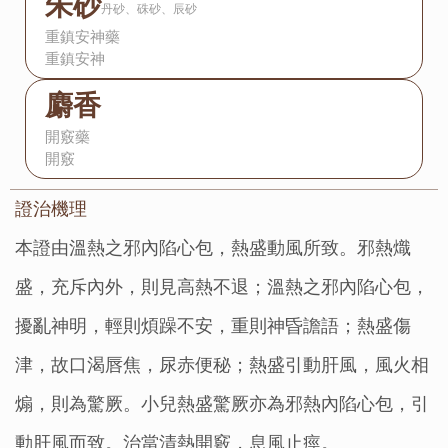
朱砂
丹砂、硃砂、辰砂
重鎮安神藥
重鎮安神
麝香
開竅藥
開竅
證治機理：
本證由溫熱之邪內陷心包，熱盛動風所致。邪熱熾
盛，充斥內外，則見高熱不退；溫熱之邪內陷心包，
擾亂神明，輕則煩躁不安，重則神昏譫語；熱盛傷
津，故口渴唇焦，尿赤便秘；熱盛引動肝風，風火相
煽，則為驚厥。小兒熱盛驚厥亦為邪熱內陷心包，引
動肝風而致。治當清熱開竅，息風止痙。