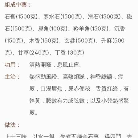
組成中藥：
石膏(1500克)、寒水石(1500克)、滑石(1500克)、磁
石(1500克)、犀角(100克)、羚羊角(150克)、沉香
(150克)、木香(150克)、玄參(500克)、升麻(500
克)、甘草(240克)、丁香 (30克)
功用：
清熱開竅，息風止痙。
主治：
熱盛動風證。高熱煩躁，神昏譫語，痙
厥，口渴唇焦，尿赤便秘，舌質紅絳，苔
幹黃，脈數有力或弦數；以及小兒熱盛驚
厥。
做法：
上十三味，以水一斛，先煮五種金石藥，得四鬥，去