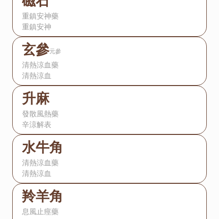
磁石
重鎮安神藥
重鎮安神
玄參
元參
清熱涼血藥
清熱涼血
升麻
發散風熱藥
辛涼解表
水牛角
清熱涼血藥
清熱涼血
羚羊角
息風止痙藥