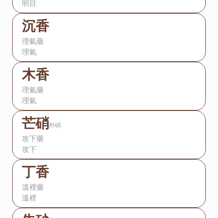
明目
沉香
理氣藥
理氣
木香
理氣藥
理氣
芒硝
朴硝
攻下藥
攻下
丁香
溫裡藥
溫裡