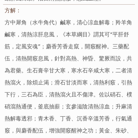
方解：
方中犀角（水牛角代）鹹寒，清心涼血解毒；羚羊角
鹹寒，清熱涼肝息風，《本草綱目》謂其可“平肝舒
筋，定風安魂”；麝香芳香走竄，開竅醒神。三藥配
伍，清熱開竅息風，針對高熱、神昏、驚厥而設，共
為君藥。生石膏辛甘大寒，寒水石辛咸大寒，二者清
熱瀉火，除煩止渴；滑石甘淡而寒，清熱利竅，引熱
下行，三石為臣，清熱瀉火且不傷津。佐以硝石、樸
硝瀉熱通便，釜底抽薪；玄參滋陰清熱涼血；升麻清
熱解毒透邪；青木香、丁香、沉香辛溫芳香，行氣通
竅，與麝香配伍，增強開竅醒神之功；黃金、朱砂、