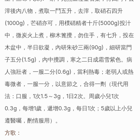
滓後內八物，煮取一鬥五升，去滓，取硝石四升
(1000g)，芒硝亦可，用樸硝精者十斤(5000g)投汁
中，微炭火上煮，柳木篦攪，勿住手，有七升，投在
木盆中，半日欲凝，內研朱砂三兩(90g)，細研當門
子五分(1.5g)，內中攪調，寒之二日成霜雪紫色。病
人強壯者，一服二分(0.6g)，當利熱毒；老弱人或熱
毒微者，一服一分，以意節之，合得一劑（現代用
法：口服，1次1.5～3g，1日2次。周歲小兒1次
0.3g，每增1歲，遞增0.3g，每日1次；5歲以上小兒
遵醫囑，酌情服用）。
方歌：