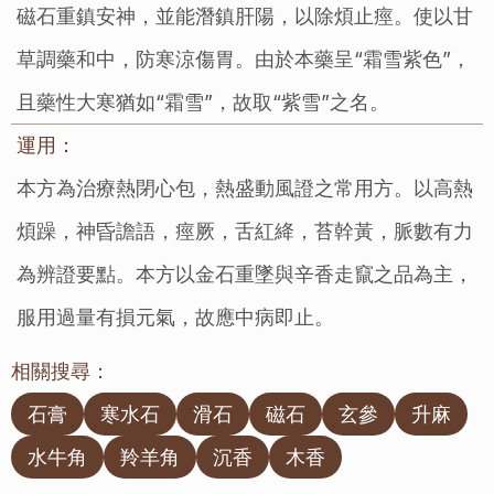
磁石重鎮安神，並能潛鎮肝陽，以除煩止痙。使以甘
草調藥和中，防寒涼傷胃。由於本藥呈“霜雪紫色”，
且藥性大寒猶如“霜雪”，故取“紫雪”之名。
運用：
本方為治療熱閉心包，熱盛動風證之常用方。以高熱
煩躁，神昏譫語，痙厥，舌紅絳，苔幹黃，脈數有力
為辨證要點。本方以金石重墜與辛香走竄之品為主，
服用過量有損元氣，故應中病即止。
相關搜尋：
石膏
寒水石
滑石
磁石
玄參
升麻
水牛角
羚羊角
沉香
木香