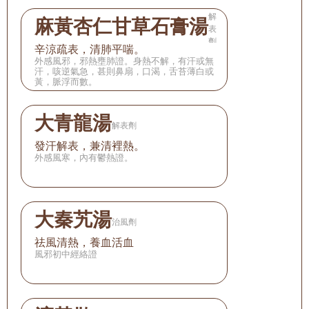
解
麻黃杏仁甘草石膏湯
表
劑
辛涼疏表，清肺平喘。
外感風邪，邪熱壅肺證。身熱不解，有汗或無
汗，咳逆氣急，甚則鼻扇，口渴，舌苔薄白或
黃，脈浮而數。
大青龍湯
解表劑
發汗解表，兼清裡熱。
外感風寒，內有鬱熱證。
大秦艽湯
治風劑
祛風清熱，養血活血
風邪初中經絡證