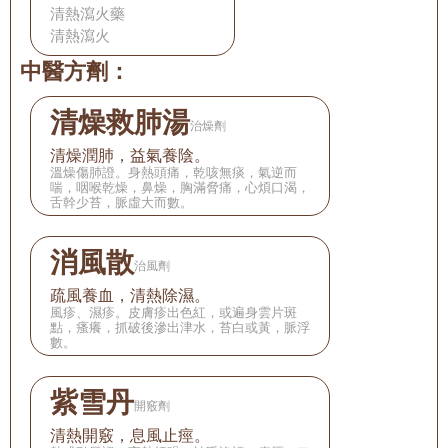
清熱瀉火藥
清熱瀉火
中醫方劑：
清燥救肺湯
治燥劑
清燥潤肺，益氣養陰。
溫燥傷肺證。身熱頭痛，乾咳無痰，氣逆而
喘，咽喉乾燥，鼻燥，胸滿脅痛，心煩口渴，
舌幹少苔，脈虛大而數。
消風散
治風劑
疏風養血，清熱除濕。
風疹、濕疹。皮膚疹出色紅，或遍身雲片斑
點，瘙癢，抓破後滲出津水，苔白或黃，脈浮
數。
紫雪丹
開竅劑
清熱開竅，息風止痙。