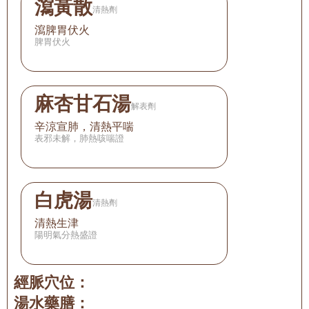
瀉黃散
清熱劑
瀉脾胃伏火
脾胃伏火
麻杏甘石湯
解表劑
辛涼宣肺，清熱平喘
表邪未解，肺熱咳喘證
白虎湯
清熱劑
清熱生津
陽明氣分熱盛證
經脈穴位：
湯水藥膳：