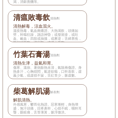
渴，消穀善饑等。
清瘟敗毒飲
清熱劑
清熱解毒，涼血瀉火。
溫疫熱毒，氣血兩燔證。大熱渴飲，頭痛如
劈，幹嘔狂躁，譫語神昏；或發斑疹，或吐
血、衄血；四肢或抽搐，或厥逆；舌絳唇焦，
脈沉細而數，或沉數，或浮大而數。
竹葉石膏湯
清熱劑
清熱生津，益氣和胃。
傷寒、溫病、暑病餘熱未清，氣陰兩傷證。身
熱多汗，心胸煩悶，氣逆欲嘔，口幹喜飲，虛
羸少氣，或虛煩不寐，舌紅苔少，脈虛數。
柴葛解肌湯
解表劑
解肌清熱。
外感風寒，鬱而化熱證。惡寒漸輕，身熱增
盛，無汗頭痛，目疼鼻幹，心煩不眠，咽幹耳
聾，眼眶痛，舌苔薄黃，脈浮微洪。