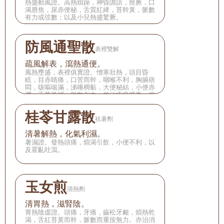
熱盛動風證。高熱煩躁，神昏譫語，痙厥，口
渴唇焦，尿赤便秘，舌質紅絳，苔幹黃，脈數
有力或弦數；以及小兒熱盛驚厥。
防風通聖散
表裡雙解
疏風解表，瀉熱通便。
風熱壅盛，表裡俱實證。憎寒壯熱，頭目昏
眩，目赤睛痛，口苦而幹，咽喉不利，胸膈痞
悶，咳嘔喘滿，涕唾稠黏，大便秘結，小便赤
澀，舌苔黃膩，脈數有力。並治瘡瘍腫毒，腸
風痔漏，鼻赤，癮疹等。
桂苓甘露散
祛暑劑
清暑解熱，化氣利濕。
暑濕證。發熱頭痛，煩渴引飲，小便不利，以
及霍亂吐瀉。
玉女煎
清熱劑
清胃熱，滋腎陰。
胃熱陰虛證。頭痛，牙痛，齒松牙衄，煩熱乾
渴，舌紅苔黃而幹，脈數而重按無力。亦治消