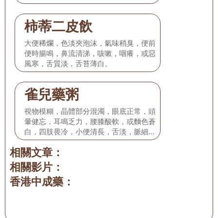
柿蒂二皮飲
大便稀爛，色淡夾泡沫，氣味稍臭，便前
便時腸鳴，鼻流清涕，咳嗽，咽癢，或惡
風寒，舌質淡，舌苔薄白。
雀兒藥粥
視物模糊，晶體部分混濁，眼底正常，頭
暈健忘，耳鳴乏力，腰膝酸軟，或麵色蒼
白，四肢畏冷，小便清長，舌淡，脈細或
脈沉弱。
相關文章：
相關影片：
香港中成藥：