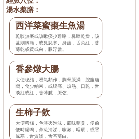
經脈穴位：
湯水藥膳：
西洋菜蜜棗生魚湯
乾咳無痰或咳嗽痰少難咯，鼻咽乾燥，咳
甚則胸痛，或見惡寒、身熱，舌尖紅，苔
薄乾或黃或白，脈浮數。
香參燉大腸
大便秘結，噯氣頻作，胸脅脹滿，脘腹痞
悶，食少納呆，或腹痛、煩熱、口乾，舌
淡紅或紅，苔薄膩，脈弦。
生柿子飲
大便稀爛，色淡夾泡沫，氣味稍臭，便前
便時腸鳴，鼻流清涕，咳嗽，咽癢，或惡
風寒，舌質淡，舌苔薄白。