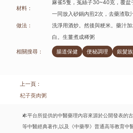
麻雀5隻，菟絲子30~40克，覆盆
材料：
一同放入砂鍋內煎2次，去藥渣取
做法：
洗淨用酒炒。然後與粳米。藥汁加
白。生薑煮成稀粥
相關搜尋：
腸道保健
便秘調理
銀髮族
上一頁：
杞子萸肉粥
本平台所提供的中醫藥理內容來源於公開發表的古
等中醫經典著作,以及《中藥學》普通高等教育中醫