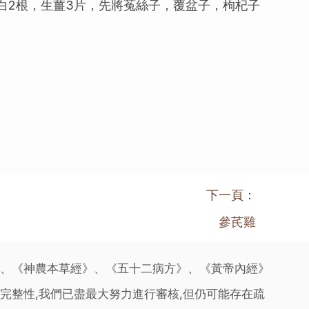
，蔥白2根，生薑3片，先將菟絲子，覆盆子，枸杞子
下一頁：
參芪雞
》、《神農本草經》、《五十二病方》、《黃帝內經》
完整性,我們已盡最大努力進行審核,但仍可能存在疏