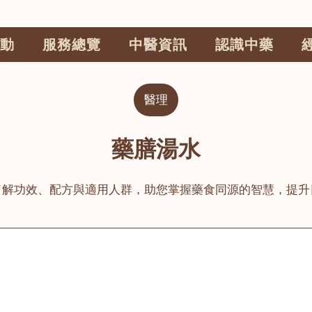
動
服務總覽
中醫資訊
認識中藥
醫理
藥膳湯水
了解功效、配方與適用人群，助您掌握藥食同源的智慧，提升
公司
榮毅園中醫中藥診所
睦鄰醫舍
大圍
荃灣