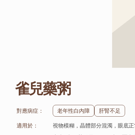
雀兒藥粥
對應病症：
老年性白內障
肝腎不足
適用於：
視物模糊，晶體部分混濁，眼底正