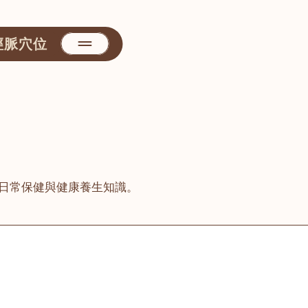
經脈穴位
日常保健與健康養生知識。
善醫堂
屯門