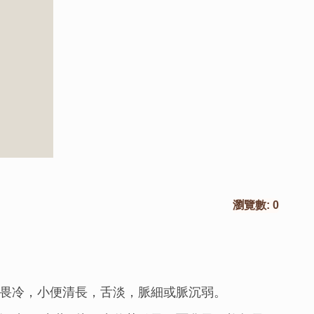
瀏覽數:
0
畏冷，小便清長，舌淡，脈細或脈沉弱。