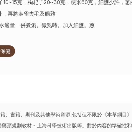
子10~15克，枸杞子20~30克，粳米60克，細鹽少許
汁，再將麻雀去毛及腸雜
水適量一併煮粥。微熟時。加入細鹽。蔥
保健
籍、書籍、期刊及其他學術資源,包括但不限於《本草綱目
藥類規劃教材 - 上海科學技術出版等。對於內容的準確性和