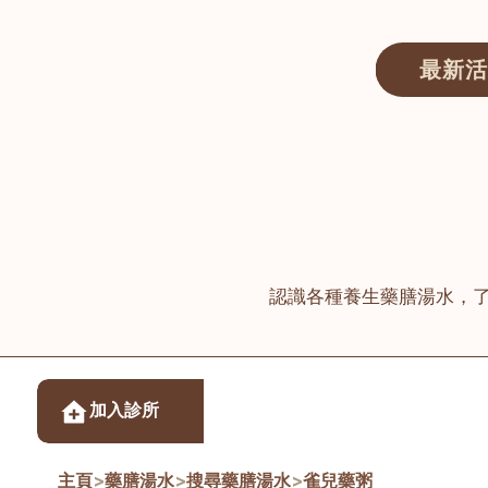
最新活
醫師匯ECWAY｜香港中醫資訊及服務平台
認識各種養生藥膳湯水，
醫樂坊醫療集團有限
加入診所
佐敦
主頁
>
藥膳湯水
>
搜尋藥膳湯水
>
雀兒藥粥