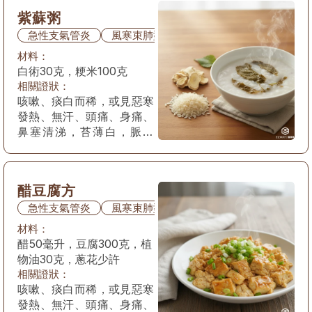
紫蘇粥
急性支氣管炎
風寒束肺型
材料：
白術30克，粳米100克
相關證狀：
咳嗽、痰白而稀，或見惡寒
發熱、無汗、頭痛、身痛、
鼻塞清涕，苔薄白，脈浮
緊。
醋豆腐方
急性支氣管炎
風寒束肺型
材料：
醋50毫升，豆腐300克，植
物油30克，蔥花少許
相關證狀：
咳嗽、痰白而稀，或見惡寒
發熱、無汗、頭痛、身痛、