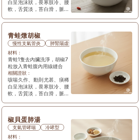
白呈泡沫狀，畏寒肢冷、腰
軟，舌質淡，苔白滑，脈沉
弱。
青蛙燉胡椒
慢性支氣管炎
肺腎陽虛型
材料：
青蛙1隻去內臟洗淨，胡椒7
粒放入青蛙腹內用線縫合
相關證狀：
咳喘久作、動則尤甚、痰稀
白呈泡沫狀，畏寒肢冷、腰
軟，舌質淡，苔白滑，脈沉
弱。
椒貝蛋肺湯
支氣管哮喘
冷哮型
材料：