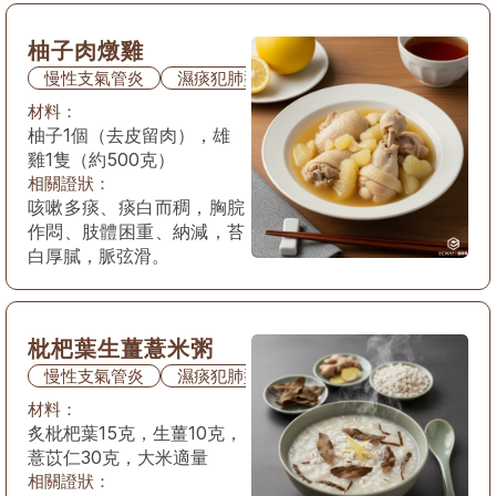
柚子肉燉雞
慢性支氣管炎
濕痰犯肺型
材料：
柚子1個（去皮留肉），雄
雞1隻（約500克）
相關證狀：
咳嗽多痰、痰白而稠，胸脘
作悶、肢體困重、納減，苔
白厚膩，脈弦滑。
枇杷葉生薑薏米粥
慢性支氣管炎
濕痰犯肺型
材料：
炙枇杷葉15克，生薑10克，
薏苡仁30克，大米適量
相關證狀：