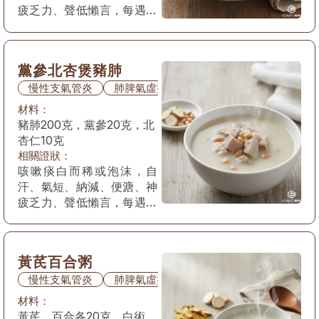
疲乏力、聲低懶言，每遇風
寒咳痰或喘息發作加重，舌
質淡，苔白，脈虛。
黨參北杏煲豬肺
慢性支氣管炎
肺脾氣虛型
材料：
豬肺200克，黨參20克，北
杏仁10克
相關證狀：
咳嗽痰白而稀或泡沫，自
汗、氣短、納減、便溏、神
疲乏力、聲低懶言，每遇風
寒咳痰或喘息發作加重，舌
質淡，苔白，脈虛。
黃芪百合粥
慢性支氣管炎
肺脾氣虛型
材料：
黃芪，百合各20克，白術