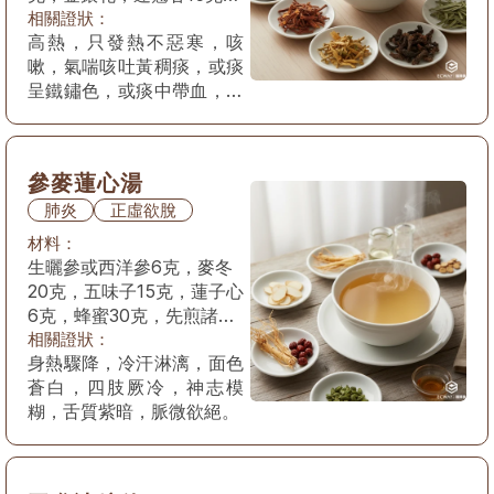
淡竹葉10克，蜂蜜60克，
相關證狀：
高熱，只發熱不惡寒，咳
先煎水牛角2小時
嗽，氣喘咳吐黃稠痰，或痰
呈鐵鏽色，或痰中帶血，胸
痛，口渴，便秘，舌紅苔黃
膩，脈滑數。
參麥蓮心湯
肺炎
正虛欲脫
材料：
生曬參或西洋參6克，麥冬
20克，五味子15克，蓮子心
6克，蜂蜜30克，先煎諸葯
2次
相關證狀：
身熱驟降，冷汗淋漓，面色
蒼白，四肢厥冷，神志模
糊，舌質紫暗，脈微欲絕。