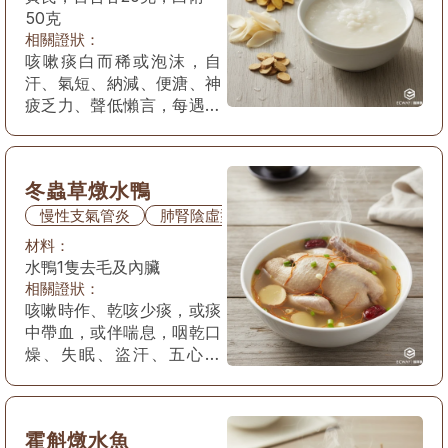
50克
相關證狀：
咳嗽痰白而稀或泡沫，自
汗、氣短、納減、便溏、神
疲乏力、聲低懶言，每遇風
寒咳痰或喘息發作加重，舌
質淡，苔白，脈虛。
冬蟲草燉水鴨
慢性支氣管炎
肺腎陰虛型
材料：
水鴨1隻去毛及內臟
相關證狀：
咳嗽時作、乾咳少痰，或痰
中帶血，或伴喘息，咽乾口
燥、失眠、盜汗、五心煩
熱、面色潮紅或顴紅，舌質
紅，苔少，脈細數弱。
霍斛燉水魚