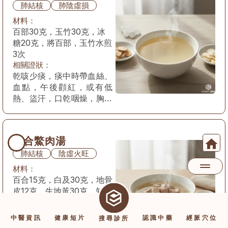
肺結核
肺陰虛損
材料：
百部30克，玉竹30克，冰
糖20克，將百部，玉竹水煎
3次
相關證狀：
乾咳少痰，痰中時帶血絲、
血點，午後顴紅，或有低
熱、盜汗，口乾咽燥，胸部
可有隱痛，舌尖邊紅，脈細
或細數。
百合鱉肉湯
肺結核
陰虛火旺
材料：
百合15克，白及30克，地骨
皮12克，生地黃30克，知母
15克，鼈肉200克，將諸葯
（白及除外）水煎2次
相關證狀：
中醫資訊
健康短片
認識中藥
經脈穴位
搜尋診所
咳嗆氣急，痰少質黏，難以