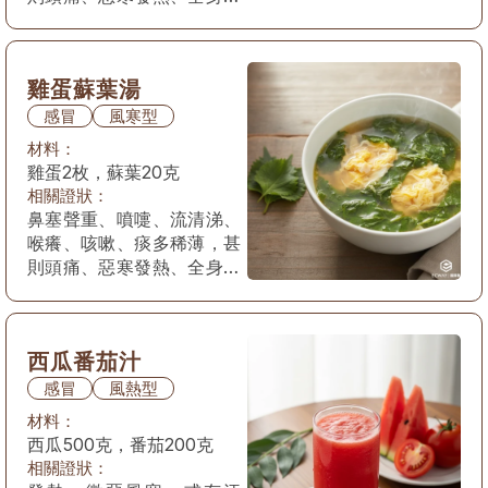
痛，苔薄白，脈浮緊。
雞蛋蘇葉湯
感冒
風寒型
材料：
雞蛋2枚，蘇葉20克
相關證狀：
鼻塞聲重、噴嚏、流清涕、
喉癢、咳嗽、痰多稀薄，甚
則頭痛、惡寒發熱、全身疼
痛，苔薄白，脈浮緊。
西瓜番茄汁
感冒
風熱型
材料：
西瓜500克，番茄200克
相關證狀：