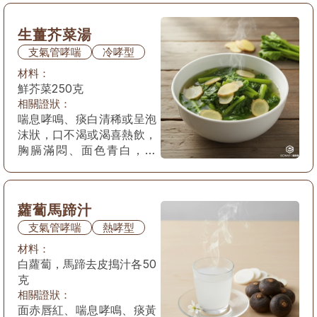
兼見頭痛、惡寒、發熱、無
汗等表現。
生薑芥菜湯
支氣管哮喘
冷哮型
材料：
鮮芥菜250克
相關證狀：
喘息哮鳴、痰白清稀或呈泡
沫狀，口不渴或渴喜熱飲，
胸膈滿悶、面色青白，舌
淡，苔白滑，脈浮緊。 或
兼見頭痛、惡寒、發熱、無
汗等表現。
蘿蔔馬蹄汁
支氣管哮喘
熱哮型
材料：
白蘿蔔，馬蹄去皮搗汁各50
克
相關證狀：
面赤唇紅、喘息哮鳴、痰黃