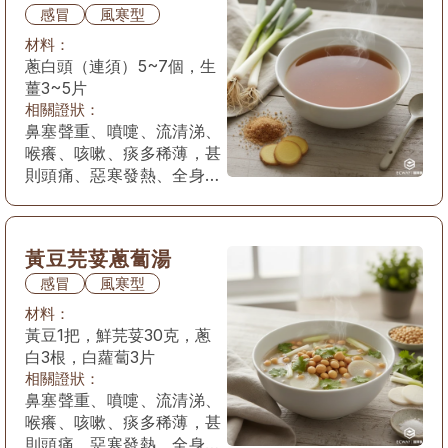
感冒
風寒型
材料：
蔥白頭（連須）5~7個，生
薑3~5片
相關證狀：
鼻塞聲重、噴嚏、流清涕、
喉癢、咳嗽、痰多稀薄，甚
則頭痛、惡寒發熱、全身疼
痛，苔薄白，脈浮緊。
黃豆芫荽蔥蔔湯
感冒
風寒型
材料：
黃豆1把，鮮芫荽30克，蔥
白3根，白蘿蔔3片
相關證狀：
鼻塞聲重、噴嚏、流清涕、
喉癢、咳嗽、痰多稀薄，甚
則頭痛、惡寒發熱、全身疼