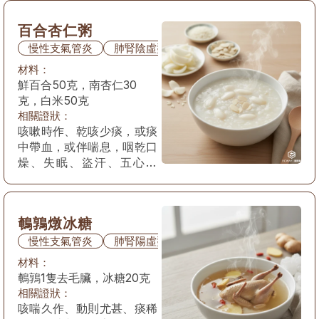
紅，苔少，脈細數弱。
百合杏仁粥
慢性支氣管炎
肺腎陰虛型
材料：
鮮百合50克，南杏仁30
克，白米50克
相關證狀：
咳嗽時作、乾咳少痰，或痰
中帶血，或伴喘息，咽乾口
燥、失眠、盜汗、五心煩
熱、面色潮紅或顴紅，舌質
紅，苔少，脈細數弱。
鵪鶉燉冰糖
慢性支氣管炎
肺腎陽虛型
材料：
鵪鶉1隻去毛臟，冰糖20克
相關證狀：
咳喘久作、動則尤甚、痰稀