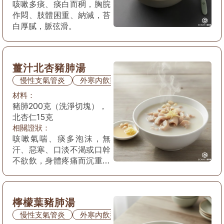
咳嗽多痰、痰白而稠，胸脘
作悶、肢體困重、納減，苔
白厚膩，脈弦滑。
薑汁北杏豬肺湯
慢性支氣管炎
外寒內飲型
材料：
豬肺200克（洗淨切塊），
北杏仁15克
相關證狀：
咳嗽氣喘、痰多泡沫，無
汗、惡寒、口淡不渴或口幹
不欲飲，身體疼痛而沉重、
甚則肢體微腫，舌質淡，苔
白滑，脈弦緊。
檸檬葉豬肺湯
慢性支氣管炎
外寒內飲型