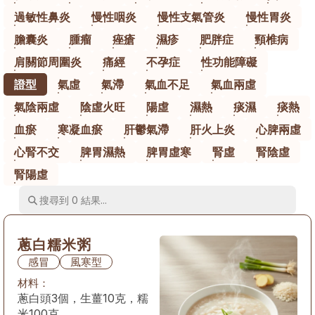
過敏性鼻炎
慢性咽炎
慢性支氣管炎
慢性胃炎
膽囊炎
腫瘤
痤瘡
濕疹
肥胖症
頸椎病
肩關節周圍炎
痛經
不孕症
性功能障礙
證型
氣虛
氣滯
氣血不足
氣血兩虛
氣陰兩虛
陰虛火旺
陽虛
濕熱
痰濕
痰熱
血瘀
寒凝血瘀
肝鬱氣滯
肝火上炎
心脾兩虛
心腎不交
脾胃濕熱
脾胃虛寒
腎虛
腎陰虛
腎陽虛
蔥白糯米粥
感冒
風寒型
材料：
蔥白頭3個，生薑10克，糯
米100克