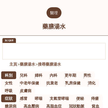
醫理
藥膳湯水
加入診所
醫樂坊醫療集團有限公司
榮毅園中
佐敦
大圍
主頁
>
藥膳湯水
>
搜尋藥膳湯水
科別
兒科
婦科
內科
更年期
男性
女性
中老年保健
抗衰老
乳房保健
消化
呼吸
皮膚病
症狀
感冒
哮喘
支氣管哮喘
便秘
痔瘡
糖尿病
高血壓病
高脂血症
冠狀動脈
貧血