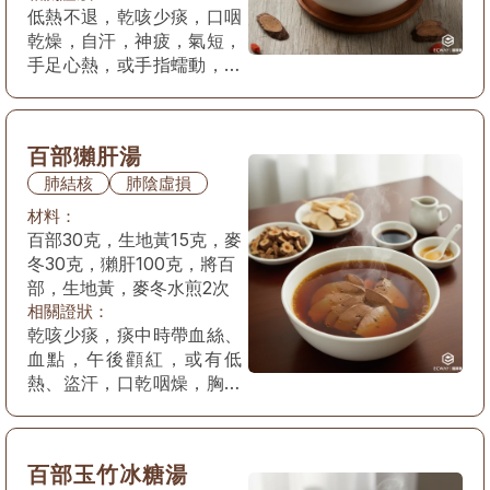
低熱不退，乾咳少痰，口咽
乾燥，自汗，神疲，氣短，
手足心熱，或手指蠕動，唇
焦，舌幹紅少津，脈虛數。
百部獺肝湯
肺結核
肺陰虛損
材料：
百部30克，生地黃15克，麥
冬30克，獺肝100克，將百
部，生地黃，麥冬水煎2次
相關證狀：
乾咳少痰，痰中時帶血絲、
血點，午後顴紅，或有低
熱、盜汗，口乾咽燥，胸部
可有隱痛，舌尖邊紅，脈細
或細數。
百部玉竹冰糖湯