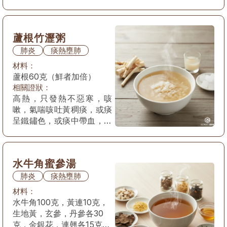
蘆根竹瀝粥
肺炎
痰熱壅肺
材料：
蘆根60克（鮮者加倍）
相關證狀：
高熱，只發熱不惡寒，咳
嗽，氣喘咳吐黃稠痰，或痰
呈鐵鏽色，或痰中帶血，胸
痛，口渴，便秘，舌紅苔黃
膩，脈滑數。
水牛角蜜參湯
肺炎
痰熱壅肺
材料：
水牛角100克，黃連10克，
生地黃，玄參，丹參各30
克，金銀花，連翹各15克，