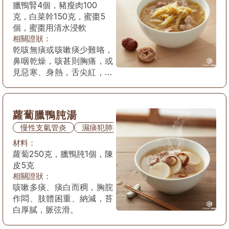
臘鴨腎4個，豬瘦肉100
克，白菜幹150克，蜜棗5
個，蜜棗用清水浸軟
相關證狀：
乾咳無痰或咳嗽痰少難咯，
鼻咽乾燥，咳甚則胸痛，或
見惡寒、身熱，舌尖紅，苔
薄乾或黃或白，脈浮數。
蘿蔔臘鴨肫湯
慢性支氣管炎
濕痰犯肺型
材料：
蘿蔔250克，臘鴨肫1個，陳
皮5克
相關證狀：
咳嗽多痰、痰白而稠，胸脘
作悶、肢體困重、納減，苔
白厚膩，脈弦滑。