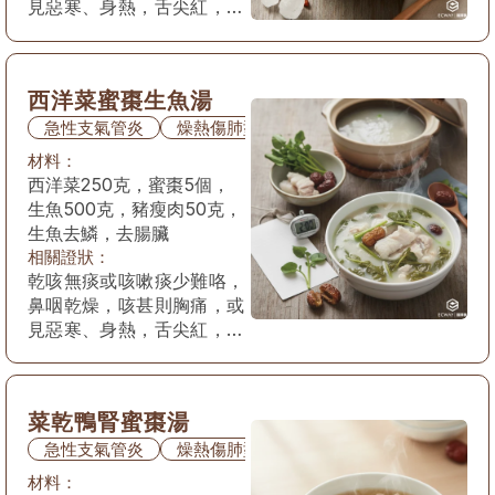
見惡寒、身熱，舌尖紅，苔
薄乾或黃或白，脈浮數。
西洋菜蜜棗生魚湯
急性支氣管炎
燥熱傷肺型
材料：
西洋菜250克，蜜棗5個，
生魚500克，豬瘦肉50克，
生魚去鱗，去腸臟
相關證狀：
乾咳無痰或咳嗽痰少難咯，
鼻咽乾燥，咳甚則胸痛，或
見惡寒、身熱，舌尖紅，苔
薄乾或黃或白，脈浮數。
菜乾鴨腎蜜棗湯
急性支氣管炎
燥熱傷肺型
材料：