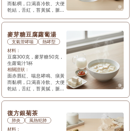
而黏稠，口渴喜冷飲、大便
乾結，舌紅，苔黃膩，脈滑
數。 或兼見發熱、惡風、
自汗等表現。
麥芽糖豆腐蘿蔔湯
支氣管哮喘
熱哮型
材料：
豆腐300克，麥芽糖50克，
生蘿蔔汁1杯
相關證狀：
面赤唇紅、喘息哮鳴、痰黃
而黏稠，口渴喜冷飲、大便
乾結，舌紅，苔黃膩，脈滑
數。 或兼見發熱、惡風、
自汗等表現。
復方銀菊茶
肺炎
風熱犯肺
材料：