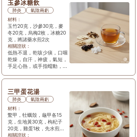
玉參冰糖飲
肺炎
氣陰兩虧
材料：
玉竹20克，沙參30克，麥
冬20克，烏梅2枚，冰糖20
克，將諸藥水煎2次
相關證狀：
低熱不退，乾咳少痰，口咽
乾燥，自汗，神疲，氣短，
手足心熱，或手指蠕動，唇
焦，舌幹紅少津，脈虛數。
三甲蛋花湯
肺炎
氣陰兩虧
材料：
鱉甲，牡蠣殼，龜甲各15
克，生地黃30克，枸杞子
20克，雞蛋1枚，先水煎三
甲1小時以上
相關證狀：