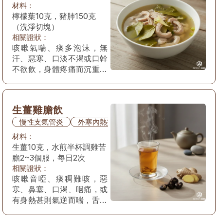
材料：
檸檬葉10克，豬肺150克
（洗淨切塊）
相關證狀：
咳嗽氣喘、痰多泡沫，無
汗、惡寒、口淡不渴或口幹
不欲飲，身體疼痛而沉重、
甚則肢體微腫，舌質淡，苔
白滑，脈弦緊。
生薑雞膽飲
慢性支氣管炎
外寒內熱型
材料：
生薑10克，水煎半杯調雞苦
膽2~3個服，每日2次
相關證狀：
咳嗽音啞、痰稠難咳，惡
寒、鼻塞、口渴、咽痛，或
有身熱甚則氣逆而喘，舌尖
紅，苔白膩或微黃，脈浮滑