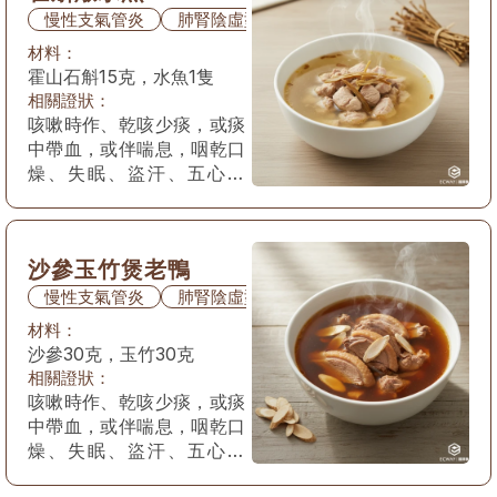
慢性支氣管炎
肺腎陰虛型
材料：
霍山石斛15克，水魚1隻
相關證狀：
咳嗽時作、乾咳少痰，或痰
中帶血，或伴喘息，咽乾口
燥、失眠、盜汗、五心煩
熱、面色潮紅或顴紅，舌質
紅，苔少，脈細數弱。
沙參玉竹煲老鴨
慢性支氣管炎
肺腎陰虛型
材料：
沙參30克，玉竹30克
相關證狀：
咳嗽時作、乾咳少痰，或痰
中帶血，或伴喘息，咽乾口
燥、失眠、盜汗、五心煩
熱、面色潮紅或顴紅，舌質