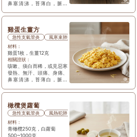
鼻塞清涕，苔薄白，脈浮
緊。
雞蛋生薑方
急性支氣管炎
風寒束肺型
材料：
雞蛋1枚，生薑12克
相關證狀：
咳嗽、痰白而稀，或見惡寒
發熱、無汗、頭痛、身痛、
鼻塞清涕，苔薄白，脈浮
緊。
橄欖煲蘿蔔
急性支氣管炎
風熱犯肺
材料：
青橄欖250克，白蘿蔔
500~1000克