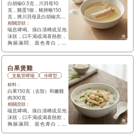
白胡椒0.5克，川貝母10
克，雞蛋1個，豬肺喉150
克，將川貝母及白胡椒共研
為細末，和雞蛋清一起調勻
相關證狀：
喘息哮鳴、痰白清稀或呈泡
成糊
沫狀，口不渴或渴喜熱飲，
胸膈滿悶、面色青白，舌
淡，苔白滑，脈浮緊。 或
兼見頭痛、惡寒、發熱、無
汗等表現。
白果煲雞
支氣管哮喘
冷哮型
材料：
白果150克（去殼）和嫩雞
肉300克
相關證狀：
喘息哮鳴、痰白清稀或呈泡
沫狀，口不渴或渴喜熱飲，
胸膈滿悶、面色青白，舌
淡，苔白滑，脈浮緊。 或