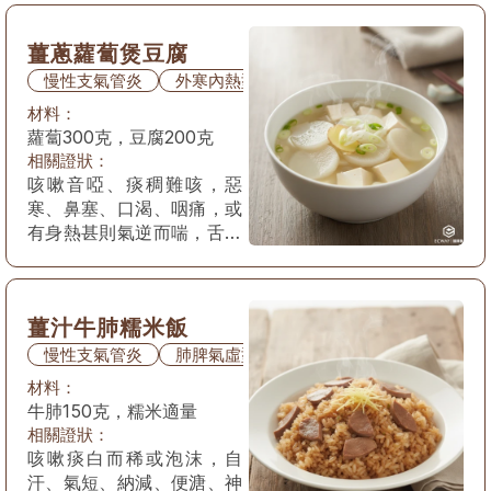
數。
薑蔥蘿蔔煲豆腐
慢性支氣管炎
外寒內熱型
材料：
蘿蔔300克，豆腐200克
相關證狀：
咳嗽音啞、痰稠難咳，惡
寒、鼻塞、口渴、咽痛，或
有身熱甚則氣逆而喘，舌尖
紅，苔白膩或微黃，脈浮滑
數。
薑汁牛肺糯米飯
慢性支氣管炎
肺脾氣虛型
材料：
牛肺150克，糯米適量
相關證狀：
咳嗽痰白而稀或泡沫，自
汗、氣短、納減、便溏、神