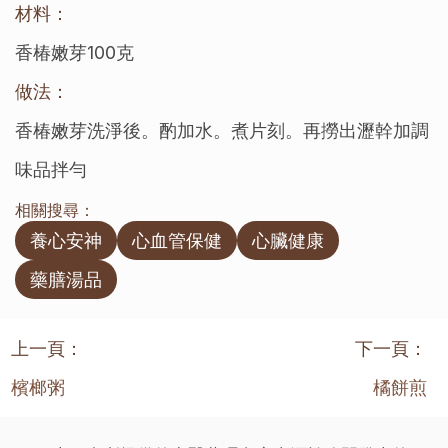
材料：
香椿嫩芽100克
做法：
香椿嫩芽洗淨後。酌加水。煮片刻。再撈出瀝幹加調
味品拌勻
相關搜尋：
養心安神
心血管保健
心臟健康
藥膳湯品
上一頁：
下一頁：
檳榔粥
橘餅煎