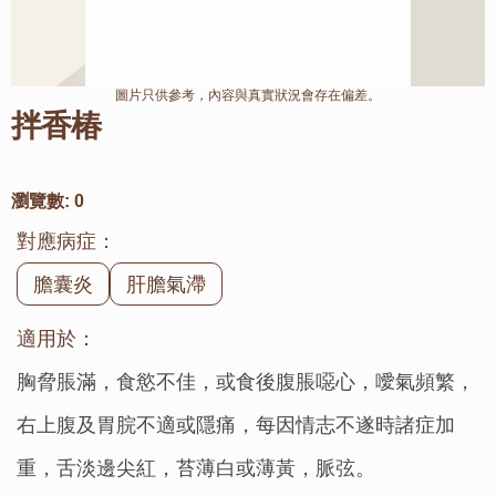
圖片只供參考，內容與真實狀況會存在偏差。
拌香椿
瀏覽數:
0
對應病症：
膽囊炎
肝膽氣滯
適用於：
胸脅脹滿，食慾不佳，或食後腹脹噁心，噯氣頻繁，
右上腹及胃脘不適或隱痛，每因情志不遂時諸症加
重，舌淡邊尖紅，苔薄白或薄黃，脈弦。